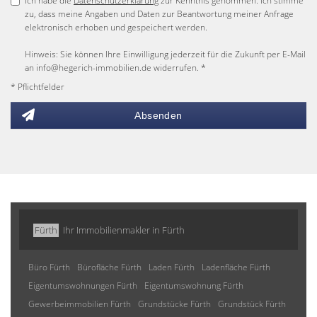
Ich habe die
Datenschutzerklärung
zur Kenntnis genommen. Ich stimme
zu, dass meine Angaben und Daten zur Beantwortung meiner Anfrage
elektronisch erhoben und gespeichert werden.
Hinweis: Sie können Ihre Einwilligung jederzeit für die Zukunft per E-Mail
an info@hegerich-immobilien.de widerrufen. *
* Pflichtfelder
Absenden
Fürth
Ihr Immobilienmakler in Fürth
Büro Fürth
Bürofläche Fürth
Laden Fürth
Ladenfläche Fürth
Eigentumswohnungen Fürth
Eigentumswohnung Fürth
Gewerbeimmobilien Fürth
Grundstücke Fürth
Grundstück Fürth