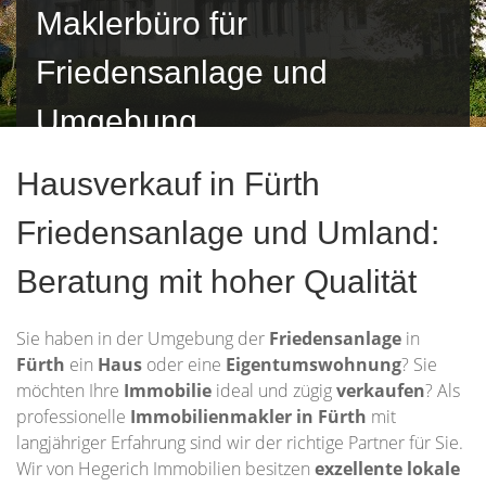
Maklerbüro für
Friedensanlage und
Umgebung
Hausverkauf in Fürth
Friedensanlage und Umland:
Beratung mit hoher Qualität
Sie haben in der Umgebung der
Friedensanlage
in
Fürth
ein
Haus
oder eine
Eigentumswohnung
? Sie
möchten Ihre
Immobilie
ideal und zügig
verkaufen
? Als
professionelle
Immobilienmakler in Fürth
mit
langjähriger Erfahrung sind wir der richtige Partner für Sie.
Wir von Hegerich Immobilien besitzen
exzellente lokale