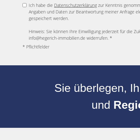
Ich habe die
Datenschutzerklärung
zur Kenntnis genomme
Angaben und Daten zur Beantwortung meiner Anfrage el
gespeichert werden.
Hinweis: Sie können Ihre Einwilligung jederzeit für die Zu
info@hegerich-immobilien.de widerrufen. *
* Pflichtfelder
Sie überlegen, I
und
Regi