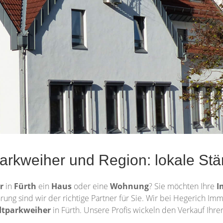
parkweiher und Region: lokale St
er
in
Fürth
ein
Haus
oder eine
Wohnung
? Sie möchten Ihre
I
hrung sind wir der richtige Partner für Sie. Wir bei Hegerich I
dtparkweiher
in Fürth. Unsere Profis wickeln den Verkauf Ihre