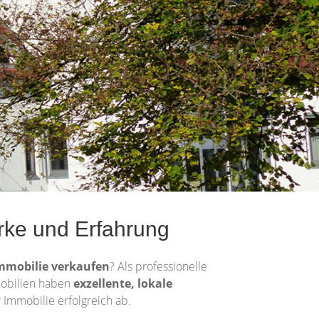
ärke und Erfahrung
mmobilie
verkaufen
? Als professionelle
mmobilien haben
exzellente, lokale
r Immobilie erfolgreich ab.