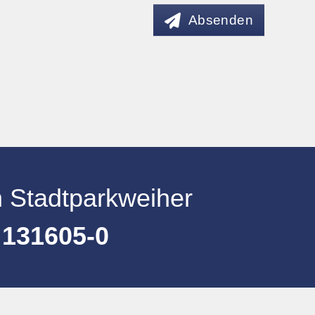
Absenden
h Stadtparkweiher
 131605-0