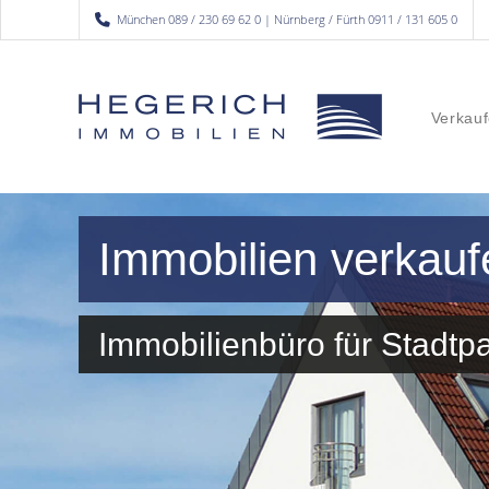
München 089 / 230 69 62 0 | Nürnberg / Fürth 0911 / 131 605 0
Verkauf
Immobilien verkauf
Immobilienbüro für Stadt