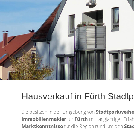
Hausverkauf in Fürth Stadt
Sie besitzen in der Umgebung von
Stadtparkweih
Immobilienmakler
für
Fürth
mit langjähriger Erfa
Marktkenntnisse
für die Region rund um den
Sta