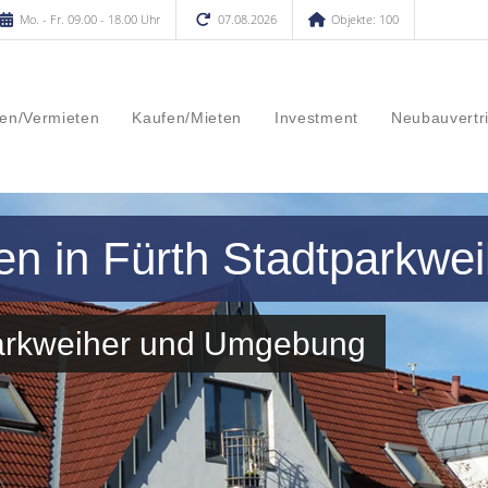
Mo. - Fr. 09.00 - 18.00 Uhr
07.08.2026
Objekte: 100
en/Vermieten
Kaufen/Mieten
Investment
Neubauvertr
en in Fürth Stadtparkwei
parkweiher und Umgebung