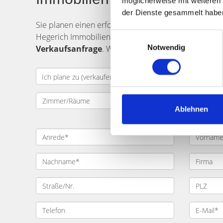
möglicherweise mit weiteren
der Dienste gesammelt habe
Sie planen einen erfolgreichen
Verkauf
Ihrer
Immob
Einwilligungsauswahl
Hegerich Immobilien unterstützt Sie umfassend. Gebe
Notwendig
Verkaufsanfrage
. Wir kontaktieren Sie schnellstmö
Ablehnen