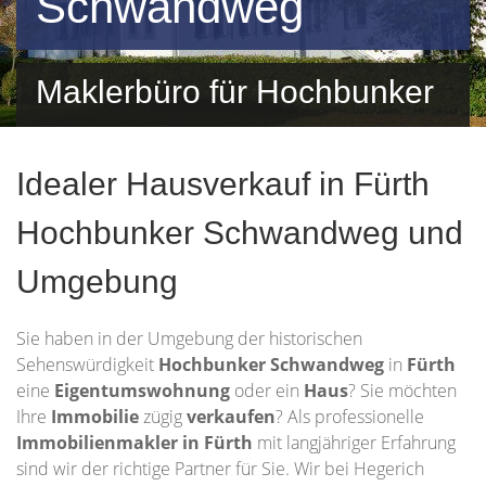
Schwandweg
Maklerbüro für Hochbunker
Schwandweg und
Idealer Hausverkauf in Fürth
Umgebung
Hochbunker Schwandweg und
Umgebung
Sie haben in der Umgebung der historischen
Sehenswürdigkeit
Hochbunker Schwandweg
in
Fürth
eine
Eigentumswohnung
oder ein
Haus
? Sie möchten
Ihre
Immobilie
zügig
verkaufen
? Als professionelle
Immobilienmakler in Fürth
mit langjähriger Erfahrung
sind wir der richtige Partner für Sie. Wir bei Hegerich