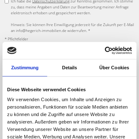
Ich habe die
Datenschutzerklärung
zur Kenntnis genommen. Ich stimme
zu, dass meine Angaben und Daten zur Beantwortung meiner Anfrage
elektronisch erhoben und gespeichert werden.
Hinweis: Sie können Ihre Einwilligung jederzeit für die Zukunft per E-Mail
an info@hegerich-immobilien.de widerrufen. *
* Pflichtfelder
Absenden
Zustimmung
Details
Über Cookies
Diese Webseite verwendet Cookies
Häufig gestellte Fragen zum
Wir verwenden Cookies, um Inhalte und Anzeigen zu
personalisieren, Funktionen für soziale Medien anbieten
Immobilienverkauf mit
zu können und die Zugriffe auf unsere Website zu
analysieren. Außerdem geben wir Informationen zu Ihrer
Hegerich Immobilien in Fürth
Verwendung unserer Website an unsere Partner für
soziale Medien, Werbung und Analysen weiter. Unsere