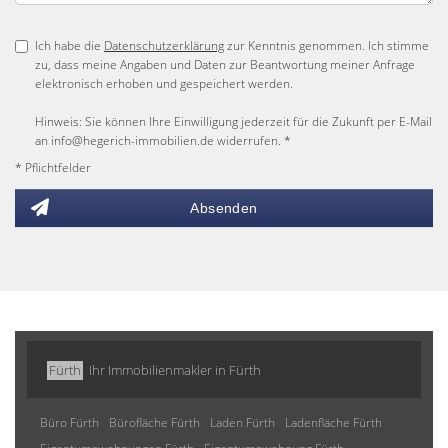
Ich habe die
Datenschutzerklärung
zur Kenntnis genommen. Ich stimme
zu, dass meine Angaben und Daten zur Beantwortung meiner Anfrage
elektronisch erhoben und gespeichert werden.
Hinweis: Sie können Ihre Einwilligung jederzeit für die Zukunft per E-Mail
an info@hegerich-immobilien.de widerrufen. *
* Pflichtfelder
Absenden
Fürth
Ihr Immobilienmakler in Fürth
Büro Fürth
Bürofläche Fürth
Laden Fürth
Ladenfläche Fürth