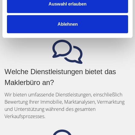
Auswahl erlauben
Die Dauer des Verkaufsprozesses kann variieren, abhängig
von der Marktnachfrage und der attraktiven
Preisgestaltung. Mit unserer Erfahrung können wir jedoch
Ablehnen
zügige Verkaufsabrechnungen gewährleisten.
Welche Dienstleistungen bietet das
Maklerbüro an?
Wir bieten umfassende Dienstleistungen, einschließlich
Bewertung Ihrer Immobilie, Marktanalysen, Vermarktung
und Unterstützung während des gesamten
Verkaufsprozesses.