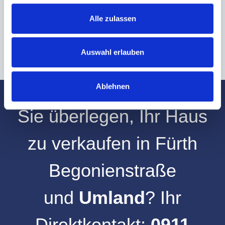
an info@hegerich-immobilien.de widerrufen. *
* Pflichtfelder
Alle zulassen
Absenden
Auswahl erlauben
Ablehnen
Sie überlegen, Ihr
Haus
zu verkaufen
in
Fürth
Begonienstraße
und
Umland
? Ihr
Direktkontakt:
0911