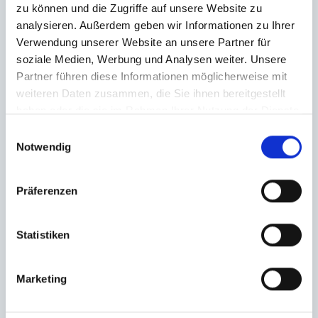
zu können und die Zugriffe auf unsere Website zu
analysieren. Außerdem geben wir Informationen zu Ihrer
Verwendung unserer Website an unsere Partner für
soziale Medien, Werbung und Analysen weiter. Unsere
Partner führen diese Informationen möglicherweise mit
weiteren Daten zusammen, die Sie ihnen bereitgestellt
haben oder die sie im Rahmen Ihrer Nutzung der Dienste
gesammelt haben.
Einwilligungsauswahl
Notwendig
Präferenzen
Statistiken
Ich habe die
Datenschutzerklärung
zur Kenntnis genommen. Ich stimme
zu, dass meine Angaben und Daten zur Beantwortung meiner Anfrage
Marketing
elektronisch erhoben und gespeichert werden.
Hinweis: Sie können Ihre Einwilligung jederzeit für die Zukunft per E-Mail