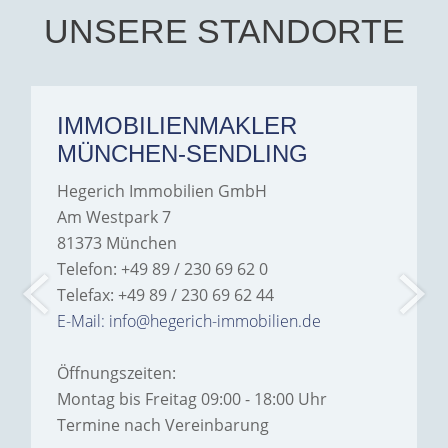
hesitate to recommend
Hegerich Immobilien to
UNSERE STANDORTE
anyone looking for a home.
IMMOBILIENMAKLER
MÜNCHEN-SENDLING
Hegerich Immobilien GmbH
Am Westpark 7
81373 München
Telefon: +49 89 / 230 69 62 0
Telefax: +49 89 / 230 69 62 44
E-Mail: info@hegerich-immobilien.de
Öffnungszeiten:
Montag bis Freitag 09:00 - 18:00 Uhr
Termine nach Vereinbarung