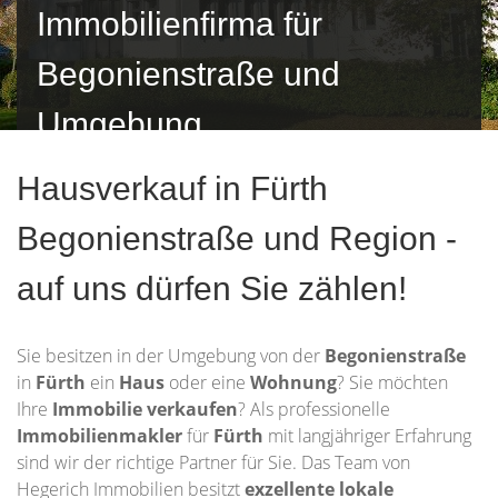
Immobilienfirma für
Begonienstraße und
Umgebung
Hausverkauf in Fürth
Begonienstraße und Region -
auf uns dürfen Sie zählen!
Sie besitzen in der Umgebung von der
Begonienstraße
in
Fürth
ein
Haus
oder eine
Wohnung
? Sie möchten
Ihre
Immobilie
verkaufen
? Als professionelle
Immobilienmakler
für
Fürth
mit langjähriger Erfahrung
sind wir der richtige Partner für Sie. Das Team von
Hegerich Immobilien besitzt
exzellente lokale