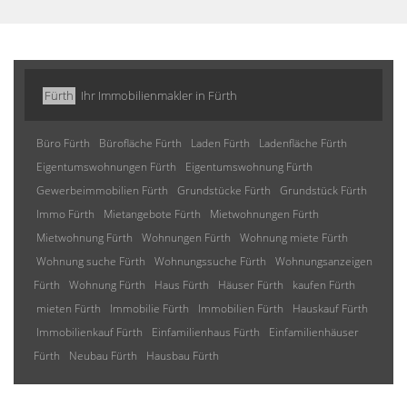
Fürth
Ihr Immobilienmakler in Fürth
Büro Fürth
Bürofläche Fürth
Laden Fürth
Ladenfläche Fürth
Eigentumswohnungen Fürth
Eigentumswohnung Fürth
Gewerbeimmobilien Fürth
Grundstücke Fürth
Grundstück Fürth
Immo Fürth
Mietangebote Fürth
Mietwohnungen Fürth
Mietwohnung Fürth
Wohnungen Fürth
Wohnung miete Fürth
Wohnung suche Fürth
Wohnungssuche Fürth
Wohnungsanzeigen
Fürth
Wohnung Fürth
Haus Fürth
Häuser Fürth
kaufen Fürth
mieten Fürth
Immobilie Fürth
Immobilien Fürth
Hauskauf Fürth
Immobilienkauf Fürth
Einfamilienhaus Fürth
Einfamilienhäuser
Fürth
Neubau Fürth
Hausbau Fürth