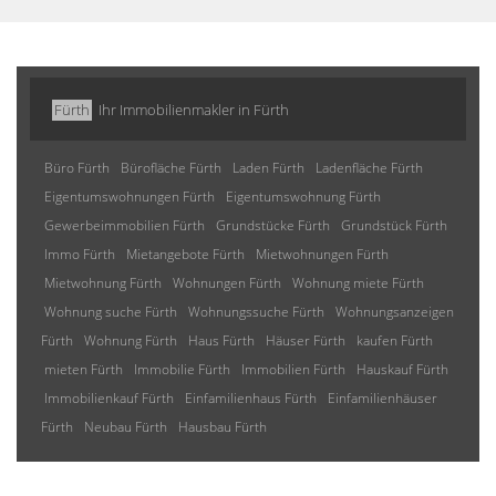
Fürth
Ihr Immobilienmakler in Fürth
Büro Fürth
Bürofläche Fürth
Laden Fürth
Ladenfläche Fürth
Eigentumswohnungen Fürth
Eigentumswohnung Fürth
Gewerbeimmobilien Fürth
Grundstücke Fürth
Grundstück Fürth
Immo Fürth
Mietangebote Fürth
Mietwohnungen Fürth
Mietwohnung Fürth
Wohnungen Fürth
Wohnung miete Fürth
Wohnung suche Fürth
Wohnungssuche Fürth
Wohnungsanzeigen
Fürth
Wohnung Fürth
Haus Fürth
Häuser Fürth
kaufen Fürth
mieten Fürth
Immobilie Fürth
Immobilien Fürth
Hauskauf Fürth
Immobilienkauf Fürth
Einfamilienhaus Fürth
Einfamilienhäuser
Fürth
Neubau Fürth
Hausbau Fürth