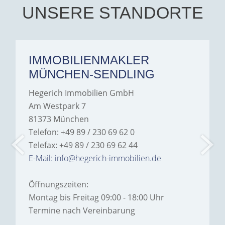
Hegerich Immobilien to
UNSERE STANDORTE
anyone looking for a home.
IMMOBILIENMAKLER
MÜNCHEN-SENDLING
Hegerich Immobilien GmbH
Am Westpark 7
81373 München
Telefon: +49 89 / 230 69 62 0
Telefax: +49 89 / 230 69 62 44
E-Mail: info@hegerich-immobilien.de
Öffnungszeiten:
Montag bis Freitag 09:00 - 18:00 Uhr
Termine nach Vereinbarung