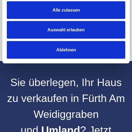
Alle zulassen
Hinweis: Sie können Ihre Einwilligung jederzeit für die Zukunft per E-Mail
an info@hegerich-immobilien.de widerrufen. *
* Pflichtfelder
Auswahl erlauben
Absenden
Ablehnen
Sie überlegen, Ihr
Haus
zu verkaufen
in
Fürth Am
Weidiggraben
und
Umland
? Jetzt