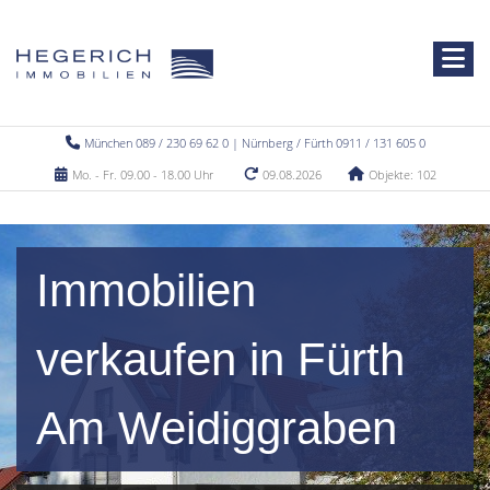
München 089 / 230 69 62 0 | Nürnberg / Fürth 0911 / 131 605 0
Mo. - Fr. 09.00 - 18.00 Uhr
09.08.2026
Objekte: 102
Immobilien
verkaufen in Fürth
Am Weidiggraben