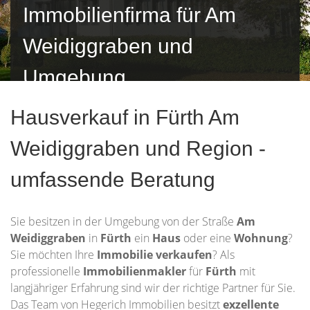
Immobilienfirma für Am
Weidiggraben und
Umgebung
Hausverkauf in Fürth Am
Weidiggraben und Region -
umfassende Beratung
Sie besitzen in der Umgebung von der Straße
Am
Weidiggraben
in
Fürth
ein
Haus
oder eine
Wohnung
?
Sie möchten Ihre
Immobilie
verkaufen
? Als
professionelle
Immobilienmakler
für
Fürth
mit
langjähriger Erfahrung sind wir der richtige Partner für Sie.
Das Team von Hegerich Immobilien besitzt
exzellente