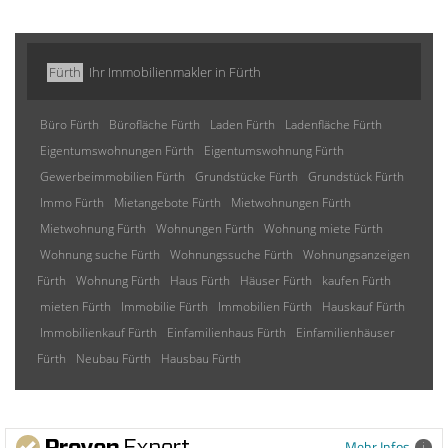
Fürth
Ihr Immobilienmakler in Fürth
Büro Fürth
Bürofläche Fürth
Laden Fürth
Ladenfläche Fürth
Eigentumswohnungen Fürth
Eigentumswohnung Fürth
Gewerbeimmobilien Fürth
Grundstücke Fürth
Grundstück Fürth
Immo Fürth
Mietangebote Fürth
Mietwohnungen Fürth
Mietwohnung Fürth
Wohnungen Fürth
Wohnung miete Fürth
Wohnung suche Fürth
Wohnungssuche Fürth
Wohnungsanzeigen
Fürth
Wohnung Fürth
Haus Fürth
Häuser Fürth
kaufen Fürth
mieten Fürth
Immobilie Fürth
Immobilien Fürth
Hauskauf Fürth
Immobilienkauf Fürth
Einfamilienhaus Fürth
Einfamilienhäuser
Fürth
Neubau Fürth
Hausbau Fürth
Mehr Infos