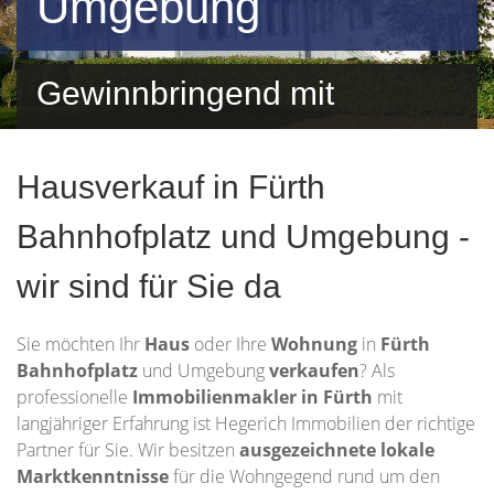
Umgebung
Gewinnbringend mit
Hegerich Immobilien
Hausverkauf in Fürth
Bahnhofplatz und Umgebung -
wir sind für Sie da
Sie möchten Ihr
Haus
oder Ihre
Wohnung
in
Fürth
Bahnhofplatz
und Umgebung
verkaufen
? Als
professionelle
Immobilienmakler in Fürth
mit
langjähriger Erfahrung ist Hegerich Immobilien der richtige
Partner für Sie. Wir besitzen
ausgezeichnete lokale
Marktkenntnisse
für die Wohngegend rund um den