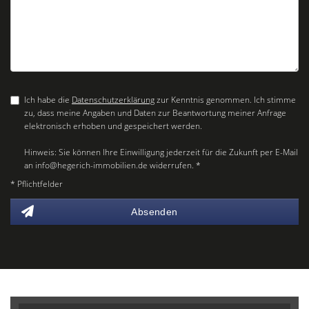
Ich habe die
Datenschutzerklärung
zur Kenntnis genommen. Ich stimme
zu, dass meine Angaben und Daten zur Beantwortung meiner Anfrage
elektronisch erhoben und gespeichert werden.
Hinweis: Sie können Ihre Einwilligung jederzeit für die Zukunft per E-Mail
an info@hegerich-immobilien.de widerrufen. *
* Pflichtfelder
Absenden