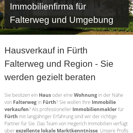
Immobilienfirma für
Falterweg und Umgebung
Hausverkauf in Fürth
Falterweg und Region - Sie
werden gezielt beraten
Sie besitzen ein
Haus
oder eine
Wohnung
in der Nähe
von
Falterweg
in
Fürth
? Sie wollen Ihre
Immobilie
verkaufen
? Als professioneller
Immobilienmakler
für
Fürth
mit langjähriger Erfahrung sind wir der richtige
Partner für Sie. Das Team von Hegerich Immobilien verfügt
über
exzellente lokale Marktkenntnisse
. Unsere Profis