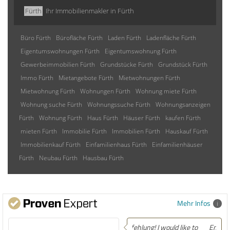
Fürth
Ihr Immobilienmakler in Fürth
Büro Fürth
Bürofläche Fürth
Laden Fürth
Ladenfläche Fürth
Eigentumswohnungen Fürth
Eigentumswohnung Fürth
Gewerbeimmobilien Fürth
Grundstücke Fürth
Grundstück Fürth
Immo Fürth
Mietangebote Fürth
Mietwohnungen Fürth
Mietwohnung Fürth
Wohnungen Fürth
Wohnung miete Fürth
Wohnung suche Fürth
Wohnungssuche Fürth
Wohnungsanzeigen
Fürth
Wohnung Fürth
Haus Fürth
Häuser Fürth
kaufen Fürth
mieten Fürth
Immobilie Fürth
Immobilien Fürth
Hauskauf Fürth
Immobilienkauf Fürth
Einfamilienhaus Fürth
Einfamilienhäuser
Fürth
Neubau Fürth
Hausbau Fürth
Mehr Infos
Empfehlung! Easily the