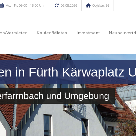
Mo. - Fr. 09.00 - 18.00 Uhr
06.08.2026
Objekte: 99
en/Vermieten
Kaufen/Mieten
Investment
Neubauvertr
en in Fürth Kärwaplatz 
terfarrnbach und Umgebung