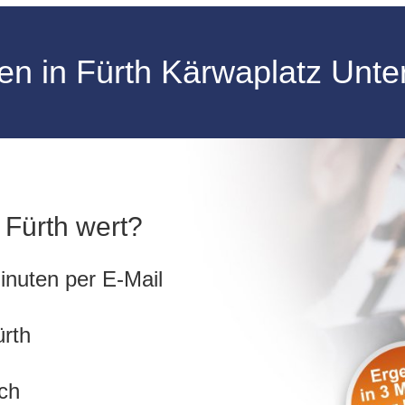
en in Fürth Kärwaplatz Unt
n Fürth wert?
inuten per E-Mail
ürth
ch