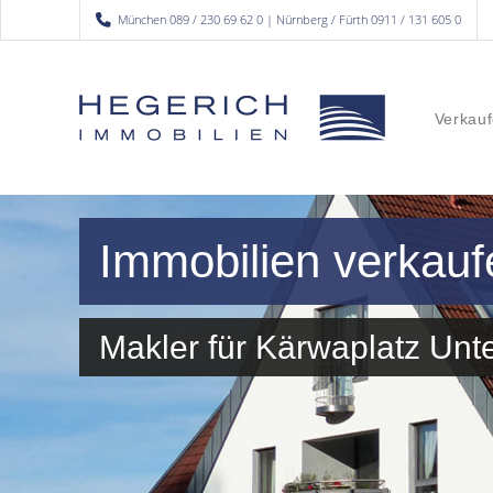
München 089 / 230 69 62 0 | Nürnberg / Fürth 0911 / 131 605 0
Verkauf
Immobilien verkauf
Makler für Kärwaplatz Un