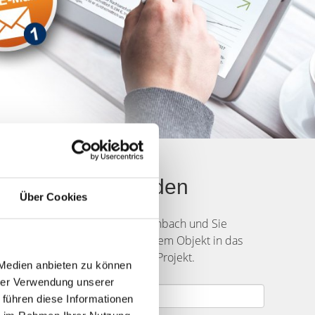
mland: Käufer finden
Über Cookies
Festplatzes Kärwaplatz Unterfarrnbach und Sie
ie die wichtigsten Daten zu Ihrem Objekt in das
 besprechen gern mit Ihnen Ihr Projekt.
 Medien anbieten zu können
hrer Verwendung unserer
 führen diese Informationen