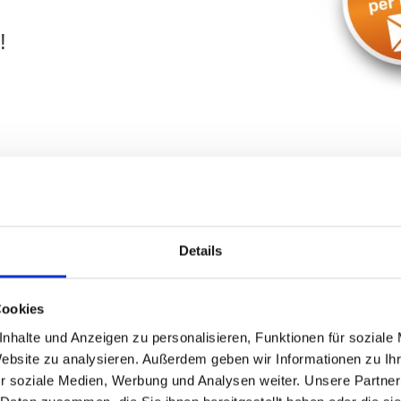
!
 Kärwaplatz Unterfarrnbach und U
Details
ilie
in
Fürth
? Ihr Objekt befindet sich in der Umgebung des 
am von Hegerich Immobilien unterstützt Sie umfassend. Geben S
Cookies
re
Verkaufsanfrage
. Wir kontaktieren Sie schnellstmöglich und
nhalte und Anzeigen zu personalisieren, Funktionen für soziale
Website zu analysieren. Außerdem geben wir Informationen zu I
r soziale Medien, Werbung und Analysen weiter. Unsere Partner