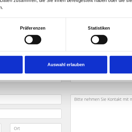
 Daten zusammen, die Sie ihnen bereitgestellt haben oder die s
n.
 Hofweg und Umgebung: Käufer fi
Präferenzen
Statistiken
ilie
in
Fürth Hofweg
und
Umland
? Sie möchten schnell den
e wichtigsten Daten zu Ihrem Objekt in das nachfolgende Formu
 gern mit Ihnen Ihr Projekt.
Auswahl erlauben