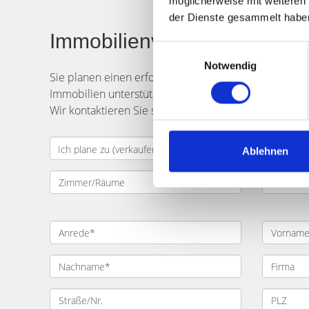
möglicherweise mit weiteren
der Dienste gesammelt habe
Immobilienverkauf in Fürth
Einwilligungsauswahl
Notwendig
Sie planen einen erfolgreichen
Verkauf
Ihrer
Immob
Immobilien unterstützt Sie umfassend. Geben Sie di
Wir kontaktieren Sie schnellstmöglich und besprechen
Ablehnen