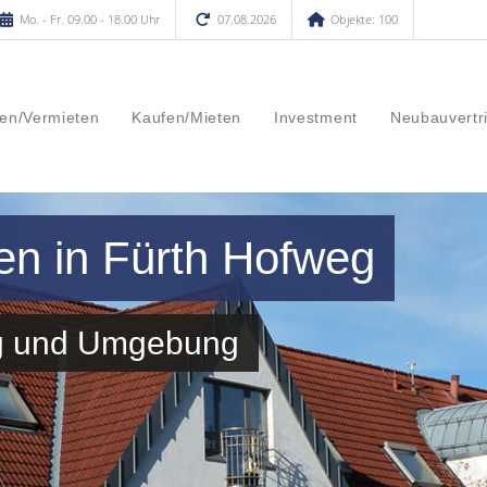
Mo. - Fr. 09.00 - 18.00 Uhr
07.08.2026
Objekte: 100
en/Vermieten
Kaufen/Mieten
Investment
Neubauvertr
en in Fürth Hofweg
eg und Umgebung