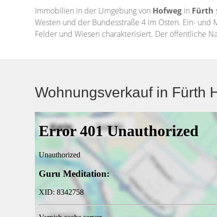
Immobilien in der Umgebung von
Hofweg
in
Fürth
Westen und der Bundesstraße 4 im Osten. Ein- und M
Felder und Wiesen charakterisiert. Der öffentliche N
Wohnungsverkauf in Fürth H