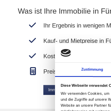
Was ist Ihre Immobilie in F
Ihr Ergebnis in wenigen M
Kauf- und Mietpreise in 
Kostenlos und unverbindli
Zustimmung
Preise in Fürth Hofweg b
Diese Webseite verwendet 
Immobilie jetzt bewerten
Wir verwenden Cookies, um I
und die Zugriffe auf unsere 
Website an unsere Partner fü