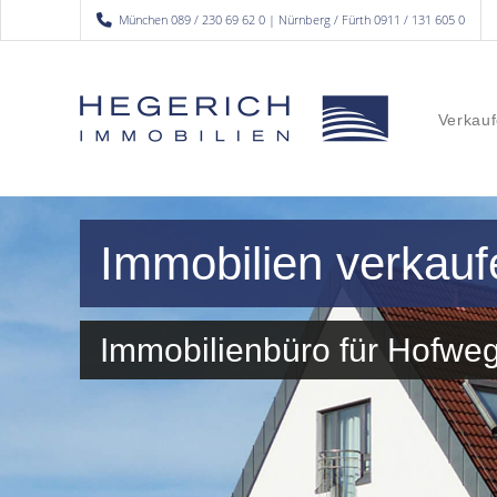
München 089 / 230 69 62 0 | Nürnberg / Fürth 0911 / 131 605 0
Verkauf
Immobilien verkauf
Immobilienbüro für Hofw