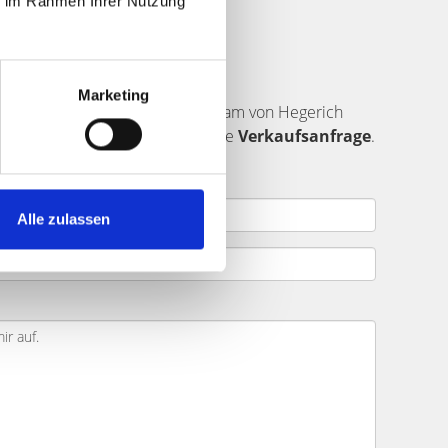
ie im Rahmen Ihrer Nutzung
nden
Marketing
 richtigen Käufer finden? Das Team von Hegerich
lar ein. Senden Sie uns dann Ihre
Verkaufsanfrage
.
Alle zulassen