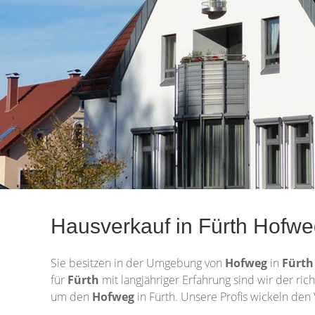
Hausverkauf in Fürth Hofweg
Sie besitzen in der Umgebung von
Hofweg
in
Fürt
für
Fürth
mit langjähriger Erfahrung sind wir der ri
um den
Hofweg
in Fürth. Unsere Profis wickeln den 