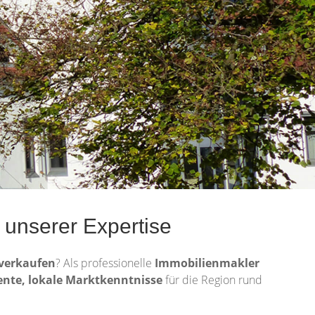
 unserer Expertise
verkaufen
? Als professionelle
Immobilienmakler
ente, lokale Marktkenntnisse
für die Region rund