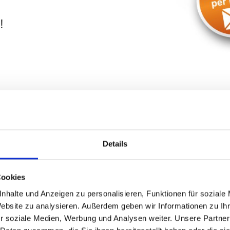
!
h Gartenäckerweg und Umgebung: 
Details
ilie
in
Fürth
? Ihr Objekt befindet sich in der Umgebung von
fsanfrage
. Wir kontaktieren Sie schnellstmöglich und besprech
Cookies
nhalte und Anzeigen zu personalisieren, Funktionen für soziale
Website zu analysieren. Außerdem geben wir Informationen zu I
r soziale Medien, Werbung und Analysen weiter. Unsere Partner