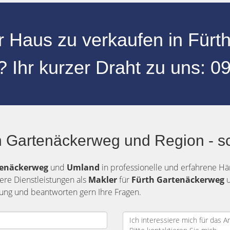
hr
Haus zu verkaufen
in
Fürt
?
Ihr kurzer Draht zu uns
:
09
 Gartenäckerweg und Region - s
tenäckerweg
und
Umland
in professionelle und erfahrene Hän
ere Dienstleistungen als
Makler
für
Fürth Gartenäckerweg
dung und beantworten gern Ihre Fragen.