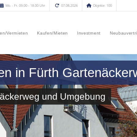
Mo. - Fr. 09.00 - 18.00 Uhr
07.08.2026
Objekte: 100
en/Vermieten
Kaufen/Mieten
Investment
Neubauvertr
en in Fürth Gartenäcke
tenäckerweg und Umgebung