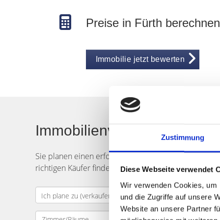
Preise in Fürth berechnen
Immobilie jetzt bewerten
Immobilienverkauf in Fürt
Zustimmung
Sie planen einen erfolgreichen
Verkauf
Ihrer
Immob
richtigen Käufer finden? Senden Sie uns Ihre
Verkau
Diese Webseite verwendet 
Wir verwenden Cookies, um I
und die Zugriffe auf unsere 
Website an unsere Partner fü