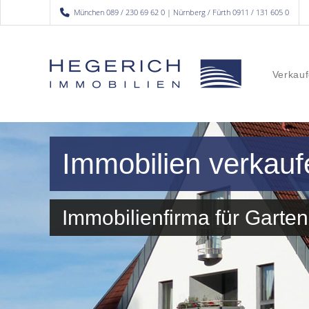
München 089 / 230 69 62 0 | Nürnberg / Fürth 0911 / 131 605 0
Verkauf
Immobilien verkauf
Immobilienfirma für Gar