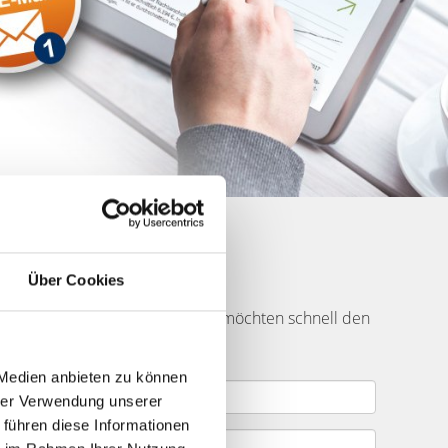
Käufer finden
Über Cookies
 dem
Gartenäckerweg
und Sie möchten schnell den
en gern mit Ihnen Ihr Projekt.
 Medien anbieten zu können
hrer Verwendung unserer
 führen diese Informationen