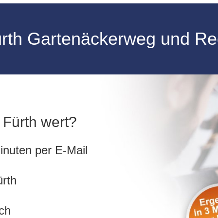
rth Gartenäckerweg und Reg
n Fürth wert?
inuten per E-Mail
ürth
ch