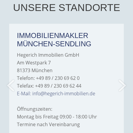
Hegerich Immobilien to
UNSERE STANDORTE
anyone looking for a home.
IMMOBILIENMAKLER
MÜNCHEN-SENDLING
Hegerich Immobilien GmbH
Am Westpark 7
81373 München
Telefon: +49 89 / 230 69 62 0
Telefax: +49 89 / 230 69 62 44
E-Mail: info@hegerich-immobilien.de
Öffnungszeiten:
Montag bis Freitag 09:00 - 18:00 Uhr
Termine nach Vereinbarung