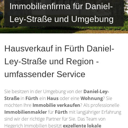
Immobilienfirma für Daniel-
Ley-Straße und Umgebung
Hausverkauf in Fürth Daniel-
Ley-Straße und Region -
umfassender Service
Sie besitzen in der Umgebung von der
Daniel-Ley-
Straße
in
Fürth
ein
Haus
oder eine
Wohnung
? Sie
möchten Ihre
Immobilie
verkaufen
? Als professionelle
Immobilienmakler
für
Fürth
mit langjähriger Erfahrung
sind wir der richtige Partner für Sie. Das Team von
Hegerich Immobilien besitzt
exzellente lokale