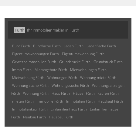
Fürth
Ihr Immobilienmakler in Fürth
Büro Fürth
Bürofläche Fürth
Laden Fürth
Ladenfläche Fürth
Eigentumswohnungen Fürth
Eigentumswohnung Fürth
Gewerbeimmobilien Fürth
Grundstücke Fürth
Grundstück Fürth
Immo Fürth
Mietangebote Fürth
Mietwohnungen Fürth
Mietwohnung Fürth
Wohnungen Fürth
Wohnung miete Fürth
Wohnung suche Fürth
Wohnungssuche Fürth
Wohnungsanzeigen
Fürth
Wohnung Fürth
Haus Fürth
Häuser Fürth
kaufen Fürth
mieten Fürth
Immobilie Fürth
Immobilien Fürth
Hauskauf Fürth
Immobilienkauf Fürth
Einfamilienhaus Fürth
Einfamilienhäuser
Fürth
Neubau Fürth
Hausbau Fürth