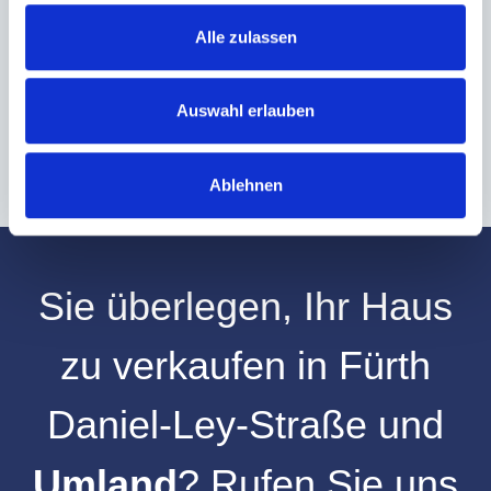
Alle zulassen
Hinweis: Sie können Ihre Einwilligung jederzeit für die Zukunft per E-Mail
an info@hegerich-immobilien.de widerrufen. *
* Pflichtfelder
Auswahl erlauben
Absenden
Ablehnen
Sie überlegen, Ihr
Haus
zu verkaufen
in
Fürth
Daniel-Ley-Straße
und
Umland
? Rufen Sie uns