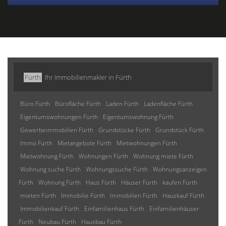
Fürth
Ihr Immobilienmakler in Fürth
Büro Fürth
Bürofläche Fürth
Laden Fürth
Ladenfläche Fürth
Eigentumswohnungen Fürth
Eigentumswohnung Fürth
Gewerbeimmobilien Fürth
Grundstücke Fürth
Grundstück Fürth
Immo Fürth
Mietangebote Fürth
Mietwohnungen Fürth
Mietwohnung Fürth
Wohnungen Fürth
Wohnung miete Fürth
Wohnung suche Fürth
Wohnungssuche Fürth
Wohnungsanzeigen
Fürth
Wohnung Fürth
Haus Fürth
Häuser Fürth
kaufen Fürth
mieten Fürth
Immobilie Fürth
Immobilien Fürth
Hauskauf Fürth
Immobilienkauf Fürth
Einfamilienhaus Fürth
Einfamilienhäuser
Fürth
Neubau Fürth
Hausbau Fürth