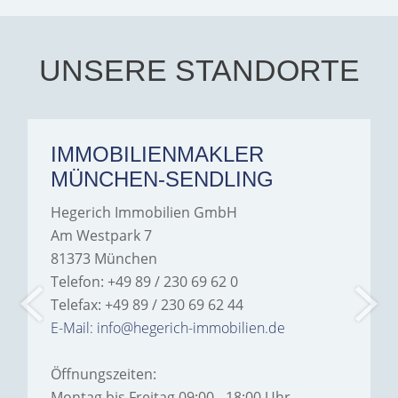
every communication.
Iâ€™m deeply grateful for
their support and wouldn't
hesitate to recommend
Hegerich Immobilien to
UNSERE STANDORTE
anyone looking for a home.
IMMOBILIENMAKLER
MÜNCHEN-SENDLING
Hegerich Immobilien GmbH
Am Westpark 7
81373 München
Telefon: +49 89 / 230 69 62 0
Telefax: +49 89 / 230 69 62 44
E-Mail: info@hegerich-immobilien.de
Öffnungszeiten:
Montag bis Freitag 09:00 - 18:00 Uhr