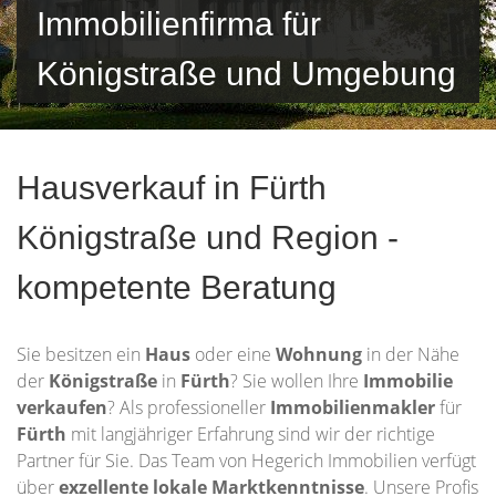
Immobilienfirma für
Königstraße und Umgebung
Hausverkauf in Fürth
Königstraße und Region -
kompetente Beratung
Sie besitzen ein
Haus
oder eine
Wohnung
in der Nähe
der
Königstraße
in
Fürth
? Sie wollen Ihre
Immobilie
verkaufen
? Als professioneller
Immobilienmakler
für
Fürth
mit langjähriger Erfahrung sind wir der richtige
Partner für Sie. Das Team von Hegerich Immobilien verfügt
über
exzellente lokale Marktkenntnisse
. Unsere Profis