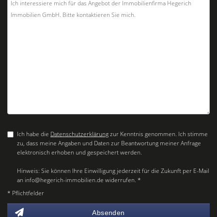
Ich habe die
Datenschutzerklärung
zur Kenntnis genommen. Ich stimme
zu, dass meine Angaben und Daten zur Beantwortung meiner Anfrage
elektronisch erhoben und gespeichert werden.
Hinweis: Sie können Ihre Einwilligung jederzeit für die Zukunft per E-Mail
an info@hegerich-immobilien.de widerrufen. *
* Pflichtfelder
Absenden