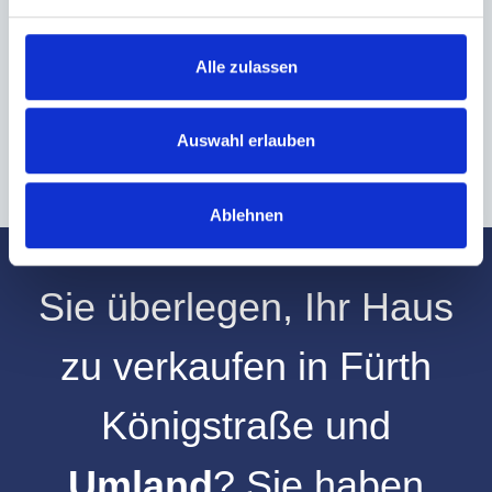
Hinweis: Sie können Ihre Einwilligung jederzeit für die Zukunft per E-Mail
an info@hegerich-immobilien.de widerrufen. *
Alle zulassen
* Pflichtfelder
Absenden
Auswahl erlauben
Ablehnen
Sie überlegen, Ihr
Haus
zu verkaufen
in
Fürth
Königstraße
und
Umland
? Sie haben