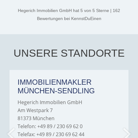
kind. A special note of
thanks, and a huge part of
Hegerich Immobilien GmbH
hat
5
von
5
Sterne
|
162
the credit goes to Amelie
Jamrowâ€”she was
Bewertungen
bei KennstDuEinen
exceptionally professional,
transparent, and clear in
every communication.
Iâ€™m deeply grateful for
their support and wouldn't
hesitate to recommend
Hegerich Immobilien to
UNSERE STANDORTE
anyone looking for a home.
IMMOBILIENMAKLER
MÜNCHEN-SENDLING
Hegerich Immobilien GmbH
Am Westpark 7
81373 München
Telefon: +49 89 / 230 69 62 0
Telefax: +49 89 / 230 69 62 44