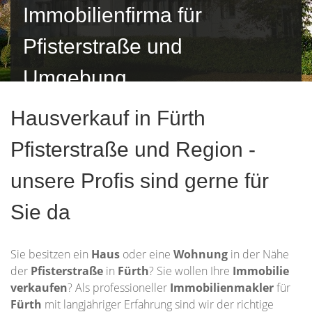
Immobilienfirma für
Pfisterstraße und
Umgebung
Hausverkauf in Fürth
Pfisterstraße und Region -
unsere Profis sind gerne für
Sie da
Sie besitzen ein
Haus
oder eine
Wohnung
in der Nähe
der
Pfisterstraße
in
Fürth
? Sie wollen Ihre
Immobilie
verkaufen
? Als professioneller
Immobilienmakler
für
Fürth
mit langjähriger Erfahrung sind wir der richtige