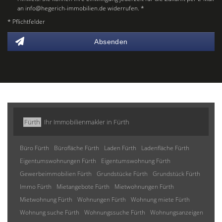
an info@hegerich-immobilien.de widerrufen. *
* Pflichtfelder
Absenden
Fürth
Ihr Immobilienmakler in Fürth
Büro Fürth
Bürofläche Fürth
Laden Fürth
Ladenfläche Fürth
Eigentumswohnungen Fürth
Eigentumswohnung Fürth
Gewerbeimmobilien Fürth
Grundstücke Fürth
Grundstück Fürth
Immo Fürth
Mietangebote Fürth
Mietwohnungen Fürth
Mietwohnung Fürth
Wohnungen Fürth
Wohnung miete Fürth
Wohnung suche Fürth
Wohnungssuche Fürth
Wohnungsanzeigen