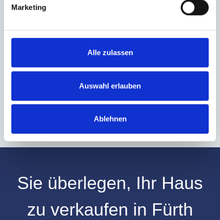
Marketing
Ich habe die
Datenschutzerklärung
zur Kenntnis genommen. Ich stimme
zu, dass meine Angaben und Daten zur Beantwortung meiner Anfrage
elektronisch erhoben und gespeichert werden.
Alle zulassen
Hinweis: Sie können Ihre Einwilligung jederzeit für die Zukunft per E-Mail
an info@hegerich-immobilien.de widerrufen. *
Auswahl erlauben
* Pflichtfelder
Absenden
Ablehnen
Sie überlegen, Ihr
Haus
zu verkaufen
in
Fürth