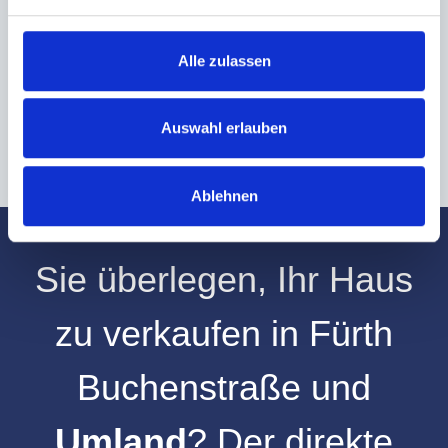
Hinweis: Sie können Ihre Einwilligung jederzeit für die Zukunft per E-Mail
an info@hegerich-immobilien.de widerrufen. *
Alle zulassen
* Pflichtfelder
Absenden
Auswahl erlauben
Ablehnen
Sie überlegen, Ihr
Haus
zu verkaufen
in
Fürth
Buchenstraße
und
Umland
? Der direkte