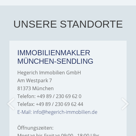
every communication.
Iâ€™m deeply grateful for
their support and wouldn't
hesitate to recommend
Hegerich Immobilien to
UNSERE STANDORTE
anyone looking for a home.
IMMOBILIENMAKLER
MÜNCHEN-SENDLING
Hegerich Immobilien GmbH
Am Westpark 7
81373 München
Telefon: +49 89 / 230 69 62 0
Telefax: +49 89 / 230 69 62 44
E-Mail: info@hegerich-immobilien.de
Öffnungszeiten:
Montag bis Freitag 09:00 - 18:00 Uhr