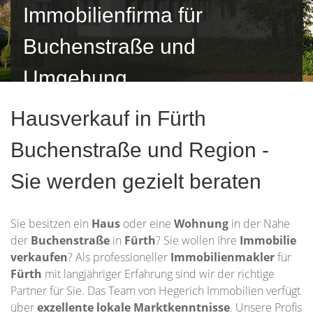
Immobilienfirma für
Buchenstraße und
Umgebung
Hausverkauf in Fürth
Buchenstraße und Region -
Sie werden gezielt beraten
Sie besitzen ein
Haus
oder eine
Wohnung
in der Nähe
der
Buchenstraße
in
Fürth
? Sie wollen Ihre
Immobilie
verkaufen
? Als professioneller
Immobilienmakler
für
Fürth
mit langjähriger Erfahrung sind wir der richtige
Partner für Sie. Das Team von Hegerich Immobilien verfügt
über
exzellente lokale Marktkenntnisse
. Unsere Profis