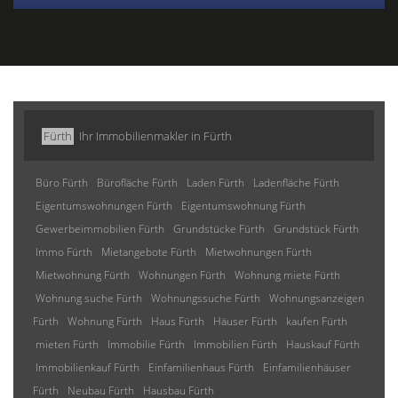
Fürth
Ihr Immobilienmakler in Fürth
Büro Fürth
Bürofläche Fürth
Laden Fürth
Ladenfläche Fürth
Eigentumswohnungen Fürth
Eigentumswohnung Fürth
Gewerbeimmobilien Fürth
Grundstücke Fürth
Grundstück Fürth
Immo Fürth
Mietangebote Fürth
Mietwohnungen Fürth
Mietwohnung Fürth
Wohnungen Fürth
Wohnung miete Fürth
Wohnung suche Fürth
Wohnungssuche Fürth
Wohnungsanzeigen
Fürth
Wohnung Fürth
Haus Fürth
Häuser Fürth
kaufen Fürth
mieten Fürth
Immobilie Fürth
Immobilien Fürth
Hauskauf Fürth
Immobilienkauf Fürth
Einfamilienhaus Fürth
Einfamilienhäuser
Fürth
Neubau Fürth
Hausbau Fürth