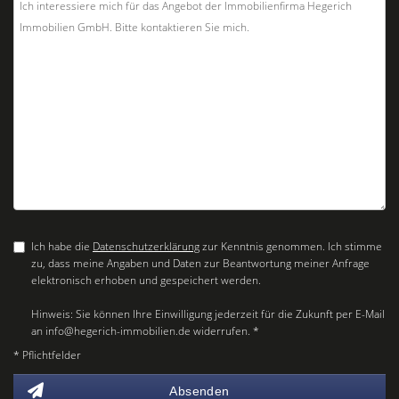
Ich habe die
Datenschutzerklärung
zur Kenntnis genommen. Ich stimme
zu, dass meine Angaben und Daten zur Beantwortung meiner Anfrage
elektronisch erhoben und gespeichert werden.
Hinweis: Sie können Ihre Einwilligung jederzeit für die Zukunft per E-Mail
an info@hegerich-immobilien.de widerrufen. *
* Pflichtfelder
Absenden