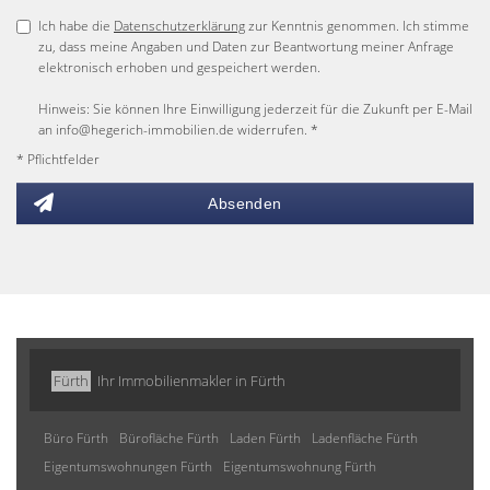
Ich habe die
Datenschutzerklärung
zur Kenntnis genommen. Ich stimme
zu, dass meine Angaben und Daten zur Beantwortung meiner Anfrage
elektronisch erhoben und gespeichert werden.
Hinweis: Sie können Ihre Einwilligung jederzeit für die Zukunft per E-Mail
an info@hegerich-immobilien.de widerrufen. *
* Pflichtfelder
Absenden
Fürth
Ihr Immobilienmakler in Fürth
Büro Fürth
Bürofläche Fürth
Laden Fürth
Ladenfläche Fürth
Eigentumswohnungen Fürth
Eigentumswohnung Fürth