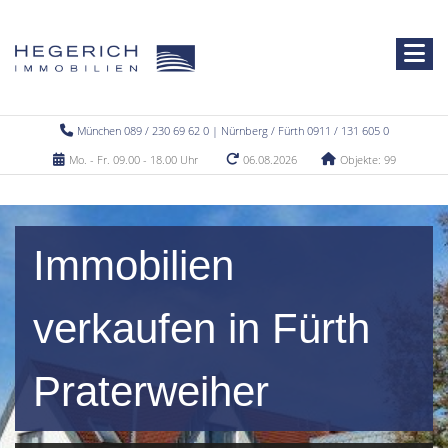
München 089 / 230 69 62 0 | Nürnberg / Fürth 0911 / 131 605 0
Mo. - Fr. 09.00 - 18.00 Uhr
06.08.2026
Objekte: 99
Immobilien
verkaufen in Fürth
Praterweiher