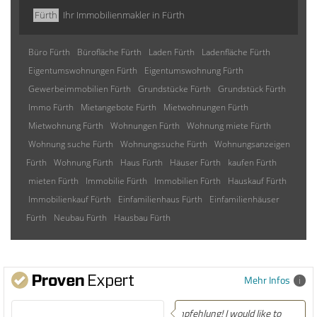
Fürth
Ihr Immobilienmakler in Fürth
Büro Fürth
Bürofläche Fürth
Laden Fürth
Ladenfläche Fürth
Eigentumswohnungen Fürth
Eigentumswohnung Fürth
Gewerbeimmobilien Fürth
Grundstücke Fürth
Grundstück Fürth
Immo Fürth
Mietangebote Fürth
Mietwohnungen Fürth
Mietwohnung Fürth
Wohnungen Fürth
Wohnung miete Fürth
Wohnung suche Fürth
Wohnungssuche Fürth
Wohnungsanzeigen
Fürth
Wohnung Fürth
Haus Fürth
Häuser Fürth
kaufen Fürth
mieten Fürth
Immobilie Fürth
Immobilien Fürth
Hauskauf Fürth
Immobilienkauf Fürth
Einfamilienhaus Fürth
Einfamilienhäuser
Fürth
Neubau Fürth
Hausbau Fürth
Mehr Infos
Empfehlung! Easily the