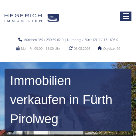
München 089 / 230 69 62 0 | Nürnberg / Fürth 0911 / 131 605 0
Mo. - Fr. 09.00 - 18.00 Uhr
06.08.2026
Objekte: 99
Immobilien
verkaufen in Fürth
Pirolweg