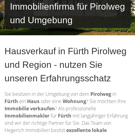
Immobilienfirma für Pirolweg
und Umgebung
Hausverkauf in Fürth Pirolweg
und Region - nutzen Sie
unseren Erfahrungsschatz
Sie besitzen in der Umgebung von dem
Pirolweg
in
Fürth
ein
Haus
oder eine
Wohnung
? Sie möchten Ihre
Immobilie
verkaufen
? Als professionelle
Immobilienmakler
für
Fürth
mit langjähriger Erfahrung
sind wir der richtige Partner für Sie. Das Team von
Hegerich Immobilien besitzt
exzellente lokale