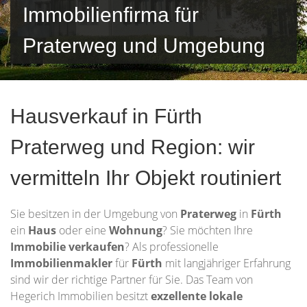
Immobilienfirma für
Praterweg und Umgebung
Hausverkauf in Fürth
Praterweg und Region: wir
vermitteln Ihr Objekt routiniert
Sie besitzen in der Umgebung von
Praterweg
in
Fürth
ein
Haus
oder eine
Wohnung
? Sie möchten Ihre
Immobilie
verkaufen
? Als professionelle
Immobilienmakler
für
Fürth
mit langjähriger Erfahrung
sind wir der richtige Partner für Sie. Das Team von
Hegerich Immobilien besitzt
exzellente lokale