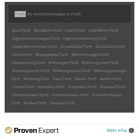
Fürth
Ihr Immobilienmakler in Fürth
Büro Fürth
Bürofläche Fürth
Laden Fürth
Ladenfläche Fürth
Eigentumswohnungen Fürth
Eigentumswohnung Fürth
Gewerbeimmobilien Fürth
Grundstücke Fürth
Grundstück Fürth
Immo Fürth
Mietangebote Fürth
Mietwohnungen Fürth
Mietwohnung Fürth
Wohnungen Fürth
Wohnung miete Fürth
Wohnung suche Fürth
Wohnungssuche Fürth
Wohnungsanzeigen
Fürth
Wohnung Fürth
Haus Fürth
Häuser Fürth
kaufen Fürth
mieten Fürth
Immobilie Fürth
Immobilien Fürth
Hauskauf Fürth
Immobilienkauf Fürth
Einfamilienhaus Fürth
Einfamilienhäuser
Fürth
Neubau Fürth
Hausbau Fürth
Mehr Infos