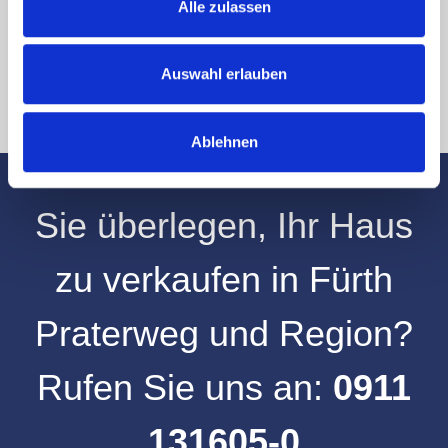
an info@hegerich-immobilien.de widerrufen. *
Alle zulassen
* Pflichtfelder
Absenden
Auswahl erlauben
Ablehnen
Sie überlegen, Ihr
Haus
zu verkaufen
in
Fürth
Praterweg
und
Region
?
Rufen Sie uns an:
0911
131605-0