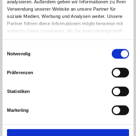
analysieren. Außerdem geben wir Informationen zu Ihrer
Verwendung unserer Website an unsere Partner für
soziale Medien, Werbung und Analysen weiter. Unsere
Partner führen diese Informationen möglicherweise mit
weiteren Daten zusammen, die Sie ihnen bereitgestellt
haben oder die sie im Rahmen Ihrer Nutzung der Dienste
gesammelt haben.
Einwilligungsauswahl
Notwendig
Präferenzen
Statistiken
Ich habe die
Datenschutzerklärung
zur Kenntnis genommen. Ich stimme
Marketing
zu, dass meine Angaben und Daten zur Beantwortung meiner Anfrage
elektronisch erhoben und gespeichert werden.
Hinweis: Sie können Ihre Einwilligung jederzeit für die Zukunft per E-Mail