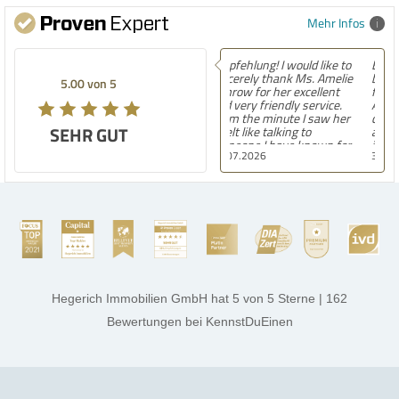
Mehr Infos
Empfehlung! Easily the
best experience Iâ€™ve had
5.00 von 5
finding a home in Germany.
After moving here,
contacting countless
SEHR GUT
agencies, and now settling
into our second house, I
30.07.2026
know firsthand how
challenging and
overwhelming the German
housing market can be.
Hegerich Immobilien
stands out far above the
rest. They made the entire
process smooth,
professional, and genuinely
kind. A special note of
thanks, and a huge part of
Hegerich Immobilien GmbH
hat
5
von
5
Sterne
|
162
the credit goes to Amelie
Jamrowâ€”she was
Bewertungen
bei KennstDuEinen
exceptionally professional,
transparent, and clear in
every communication.
Iâ€™m deeply grateful for
their support and wouldn't
hesitate to recommend