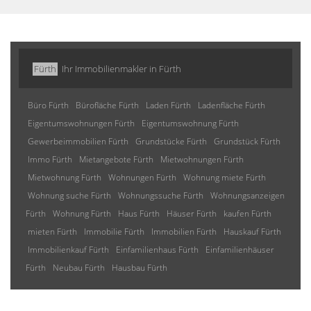
Fürth
Ihr Immobilienmakler in Fürth
Büro Fürth
Bürofläche Fürth
Laden Fürth
Ladenfläche Fürth
Eigentumswohnungen Fürth
Eigentumswohnung Fürth
Gewerbeimmobilien Fürth
Grundstücke Fürth
Grundstück Fürth
Immo Fürth
Mietangebote Fürth
Mietwohnungen Fürth
Mietwohnung Fürth
Wohnungen Fürth
Wohnung miete Fürth
Wohnung suche Fürth
Wohnungssuche Fürth
Wohnungsanzeigen
Fürth
Wohnung Fürth
Haus Fürth
Häuser Fürth
kaufen Fürth
mieten Fürth
Immobilie Fürth
Immobilien Fürth
Hauskauf Fürth
Immobilienkauf Fürth
Einfamilienhaus Fürth
Einfamilienhäuser
Fürth
Neubau Fürth
Hausbau Fürth