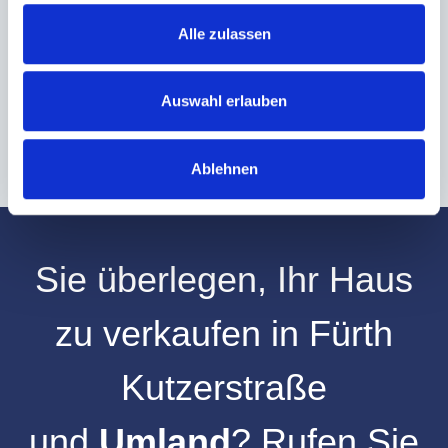
Alle zulassen
Hinweis: Sie können Ihre Einwilligung jederzeit für die Zukunft per E-Mail
an info@hegerich-immobilien.de widerrufen. *
* Pflichtfelder
Auswahl erlauben
Absenden
Ablehnen
Sie überlegen, Ihr
Haus
zu verkaufen
in
Fürth
Kutzerstraße
und
Umland
? Rufen Sie