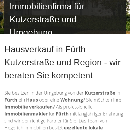
Immobilienfirma für
Kutzerstraße und
Umgebung
Hausverkauf in Fürth
Kutzerstraße und Region - wir
beraten Sie kompetent
Sie besitzen in der Umgebung von der
Kutzerstraße
in
Fürth
ein
Haus
oder eine
Wohnung
? Sie möchten Ihre
Immobilie
verkaufen
? Als professionelle
Immobilienmakler
für
Fürth
mit langjähriger Erfahrung
sind wir der richtige Partner für Sie. Das Team von
Hegerich Immobilien besitzt
exzellente lokale