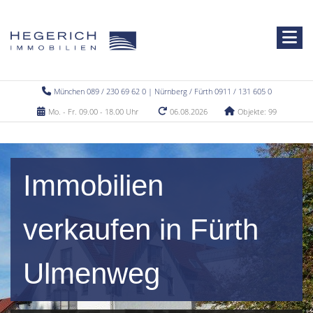
München 089 / 230 69 62 0 | Nürnberg / Fürth 0911 / 131 605 0
Mo. - Fr. 09.00 - 18.00 Uhr
06.08.2026
Objekte: 99
Immobilien
verkaufen in Fürth
Ulmenweg