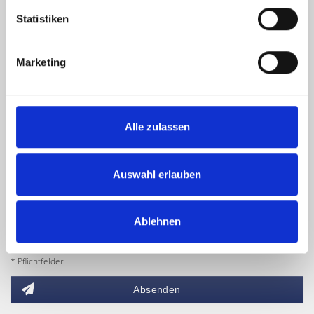
Statistiken
Marketing
Alle zulassen
Auswahl erlauben
Ich habe die
Datenschutzerklärung
zur Kenntnis genommen. Ich stimme
zu, dass meine Angaben und Daten zur Beantwortung meiner Anfrage
elektronisch erhoben und gespeichert werden.
Ablehnen
Hinweis: Sie können Ihre Einwilligung jederzeit für die Zukunft per E-Mail
an info@hegerich-immobilien.de widerrufen. *
* Pflichtfelder
Absenden