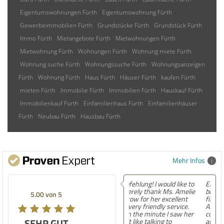
Eigentumswohnungen Fürth
Eigentumswohnung Fürth
Gewerbeimmobilien Fürth
Grundstücke Fürth
Grundstück Fürth
Immo Fürth
Mietangebote Fürth
Mietwohnungen Fürth
Mietwohnung Fürth
Wohnungen Fürth
Wohnung miete Fürth
Wohnung suche Fürth
Wohnungssuche Fürth
Wohnungsanzeigen
Fürth
Wohnung Fürth
Haus Fürth
Häuser Fürth
kaufen Fürth
mieten Fürth
Immobilie Fürth
Immobilien Fürth
Hauskauf Fürth
Immobilienkauf Fürth
Einfamilienhaus Fürth
Einfamilienhäuser
Fürth
Neubau Fürth
Hausbau Fürth
Mehr Infos
Empfehlung! Easily the
best experience Iâ€™ve had
5.00 von 5
finding a home in Germany.
After moving here,
contacting countless
SEHR GUT
agencies, and now settling