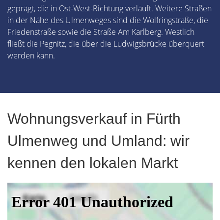
geprägt, die in Ost-West-Richtung verläuft. Weitere Straßen
in der Nähe des Ulmenweges sind die Wolfringstraße, die
Friedenstraße sowie die Straße Am Karlberg. Westlich
fließt die Pegnitz, die über die Ludwigsbrücke überquert
werden kann.
Wohnungsverkauf in Fürth
Ulmenweg und Umland: wir
kennen den lokalen Markt