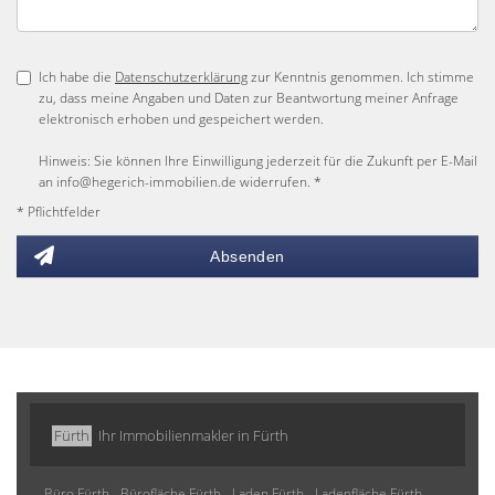
Ich habe die
Datenschutzerklärung
zur Kenntnis genommen. Ich stimme
zu, dass meine Angaben und Daten zur Beantwortung meiner Anfrage
elektronisch erhoben und gespeichert werden.
Hinweis: Sie können Ihre Einwilligung jederzeit für die Zukunft per E-Mail
an info@hegerich-immobilien.de widerrufen. *
* Pflichtfelder
Absenden
Fürth
Ihr Immobilienmakler in Fürth
Büro Fürth
Bürofläche Fürth
Laden Fürth
Ladenfläche Fürth