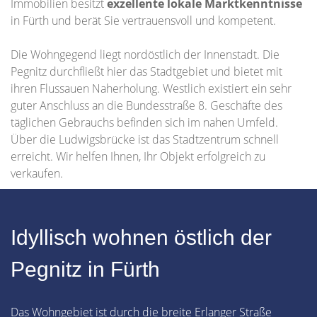
Immobilien besitzt
exzellente lokale Marktkenntnisse
in Fürth und berät Sie vertrauensvoll und kompetent.
Die Wohngegend liegt nordöstlich der Innenstadt. Die
Pegnitz durchfließt hier das Stadtgebiet und bietet mit
ihren Flussauen Naherholung. Westlich existiert ein sehr
guter Anschluss an die Bundesstraße 8. Geschäfte des
täglichen Gebrauchs befinden sich im nahen Umfeld.
Über die Ludwigsbrücke ist das Stadtzentrum schnell
erreicht. Wir helfen Ihnen, Ihr Objekt erfolgreich zu
verkaufen.
Idyllisch wohnen östlich der
Pegnitz in Fürth
Das Wohngebiet ist durch die breite Erlanger Straße