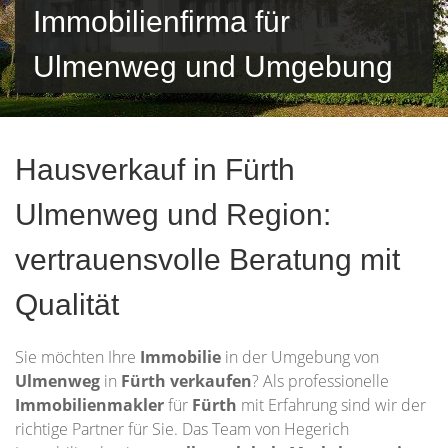
Immobilienfirma für
Ulmenweg und Umgebung
Hausverkauf in Fürth
Ulmenweg und Region:
vertrauensvolle Beratung mit
Qualität
Sie möchten Ihre
Immobilie
in der Umgebung von
Ulmenweg
in
Fürth
verkaufen
? Als professionelle
Immobilienmakler
für
Fürth
mit Erfahrung sind wir der
richtige Partner für Sie. Das Team von Hegerich