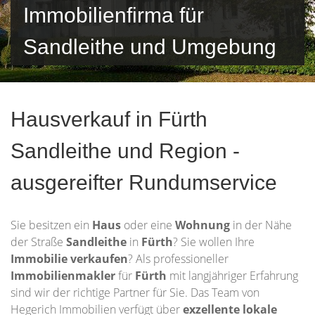
Immobilienfirma für
Sandleithe und Umgebung
Hausverkauf in Fürth
Sandleithe und Region -
ausgereifter Rundumservice
Sie besitzen ein
Haus
oder eine
Wohnung
in der Nähe
der Straße
Sandleithe
in
Fürth
? Sie wollen Ihre
Immobilie
verkaufen
? Als professioneller
Immobilienmakler
für
Fürth
mit langjähriger Erfahrung
sind wir der richtige Partner für Sie. Das Team von
Hegerich Immobilien verfügt über
exzellente lokale