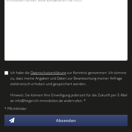
Ich habe die
Datenschutzerklärung
zur Kenntnis genommen. Ich stimme
zu, dass meine Angaben und Daten zur Beantwortung meiner Anfrage
elektronisch erhoben und gespeichert werden.
Hinweis: Sie können Ihre Einwilligung jederzeit für die Zukunft per E-Mail
an info@hegerich-immobilien.de widerrufen. *
* Pflichtfelder
Absenden