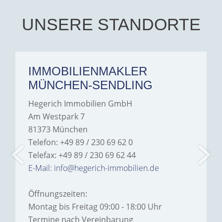
their support and wouldn't
hesitate to recommend
Hegerich Immobilien to
UNSERE STANDORTE
anyone looking for a home.
IMMOBILIENMAKLER
MÜNCHEN-SENDLING
Hegerich Immobilien GmbH
Am Westpark 7
81373 München
Telefon: +49 89 / 230 69 62 0
Telefax: +49 89 / 230 69 62 44
E-Mail: info@hegerich-immobilien.de
Öffnungszeiten:
Montag bis Freitag 09:00 - 18:00 Uhr
Termine nach Vereinbarung