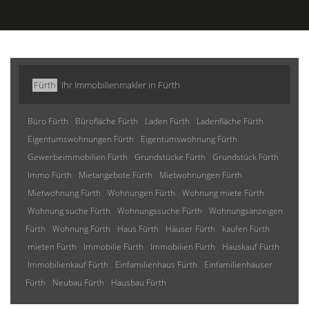
Fürth
Ihr Immobilienmakler in Fürth
Büro Fürth
Bürofläche Fürth
Laden Fürth
Ladenfläche Fürth
Eigentumswohnungen Fürth
Eigentumswohnung Fürth
Gewerbeimmobilien Fürth
Grundstücke Fürth
Grundstück Fürth
Immo Fürth
Mietangebote Fürth
Mietwohnungen Fürth
Mietwohnung Fürth
Wohnungen Fürth
Wohnung miete Fürth
Wohnung suche Fürth
Wohnungssuche Fürth
Wohnungsanzeigen
Fürth
Wohnung Fürth
Haus Fürth
Häuser Fürth
kaufen Fürth
mieten Fürth
Immobilie Fürth
Immobilien Fürth
Hauskauf Fürth
Immobilienkauf Fürth
Einfamilienhaus Fürth
Einfamilienhäuser
Fürth
Neubau Fürth
Hausbau Fürth