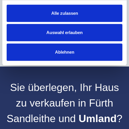
zu, dass meine Angaben und Daten zur Beantwortung meiner Anfrage
elektronisch erhoben und gespeichert werden.
Alle zulassen
Hinweis: Sie können Ihre Einwilligung jederzeit für die Zukunft per E-Mail
an info@hegerich-immobilien.de widerrufen. *
* Pflichtfelder
Auswahl erlauben
Absenden
Ablehnen
Sie überlegen, Ihr
Haus
zu verkaufen
in
Fürth
Sandleithe
und
Umland
?