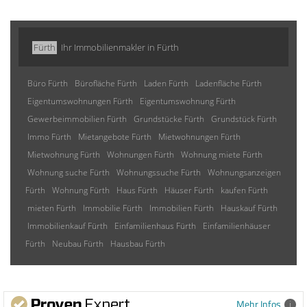
Fürth
Ihr Immobilienmakler in Fürth
Büro Fürth
Bürofläche Fürth
Laden Fürth
Ladenfläche Fürth
Eigentumswohnungen Fürth
Eigentumswohnung Fürth
Gewerbeimmobilien Fürth
Grundstücke Fürth
Grundstück Fürth
Immo Fürth
Mietangebote Fürth
Mietwohnungen Fürth
Mietwohnung Fürth
Wohnungen Fürth
Wohnung miete Fürth
Wohnung suche Fürth
Wohnungssuche Fürth
Wohnungsanzeigen
Fürth
Wohnung Fürth
Haus Fürth
Häuser Fürth
kaufen Fürth
mieten Fürth
Immobilie Fürth
Immobilien Fürth
Hauskauf Fürth
Immobilienkauf Fürth
Einfamilienhaus Fürth
Einfamilienhäuser
Fürth
Neubau Fürth
Hausbau Fürth
Mehr Infos