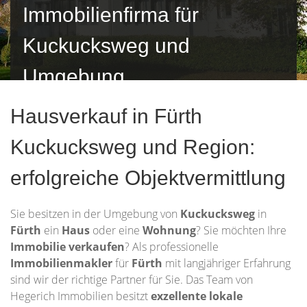
Immobilienfirma für
Kuckucksweg und
Umgebung
Hausverkauf in Fürth
Kuckucksweg und Region:
erfolgreiche Objektvermittlung
Sie besitzen in der Umgebung von
Kuckucksweg
in
Fürth
ein
Haus
oder eine
Wohnung
? Sie möchten Ihre
Immobilie
verkaufen
? Als professionelle
Immobilienmakler
für
Fürth
mit langjähriger Erfahrung
sind wir der richtige Partner für Sie. Das Team von
Hegerich Immobilien besitzt
exzellente lokale