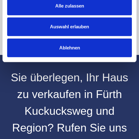
Hinweis: Sie können Ihre Einwilligung jederzeit für die Zukunft per E-Mail
Alle zulassen
an info@hegerich-immobilien.de widerrufen. *
* Pflichtfelder
Auswahl erlauben
Absenden
Ablehnen
Sie überlegen, Ihr
Haus
zu verkaufen
in
Fürth
Kuckucksweg
und
Region
? Rufen Sie uns