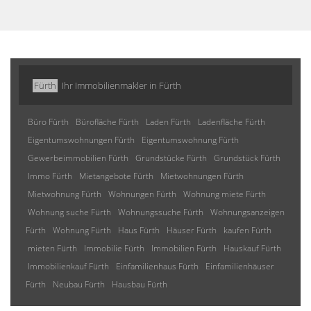
Fürth
Ihr Immobilienmakler in Fürth
Büro Fürth
Bürofläche Fürth
Laden Fürth
Ladenfläche Fürth
Eigentumswohnungen Fürth
Eigentumswohnung Fürth
Gewerbeimmobilien Fürth
Grundstücke Fürth
Grundstück Fürth
Immo Fürth
Mietangebote Fürth
Mietwohnungen Fürth
Mietwohnung Fürth
Wohnungen Fürth
Wohnung miete Fürth
Wohnung suche Fürth
Wohnungssuche Fürth
Wohnungsanzeigen
Fürth
Wohnung Fürth
Haus Fürth
Häuser Fürth
kaufen Fürth
mieten Fürth
Immobilie Fürth
Immobilien Fürth
Hauskauf Fürth
Immobilienkauf Fürth
Einfamilienhaus Fürth
Einfamilienhäuser
Fürth
Neubau Fürth
Hausbau Fürth