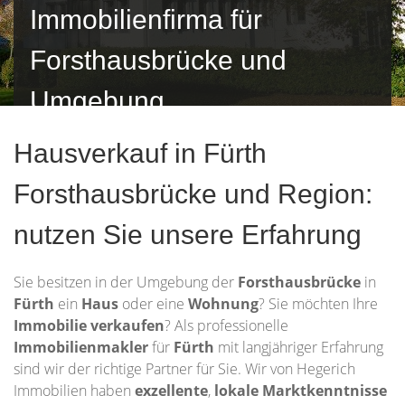
Immobilienfirma für
Forsthausbrücke und
Umgebung
Hausverkauf in Fürth
Forsthausbrücke und Region:
nutzen Sie unsere Erfahrung
Sie besitzen in der Umgebung der
Forsthausbrücke
in
Fürth
ein
Haus
oder eine
Wohnung
? Sie möchten Ihre
Immobilie
verkaufen
? Als professionelle
Immobilienmakler
für
Fürth
mit langjähriger Erfahrung
sind wir der richtige Partner für Sie. Wir von Hegerich
Immobilien haben
exzellente
,
lokale Marktkenntnisse