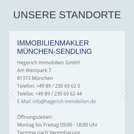
their support and wouldn't
hesitate to recommend
Hegerich Immobilien to
UNSERE STANDORTE
anyone looking for a home.
IMMOBILIENMAKLER
MÜNCHEN-SENDLING
Hegerich Immobilien GmbH
Am Westpark 7
81373 München
Telefon: +49 89 / 230 69 62 0
Telefax: +49 89 / 230 69 62 44
E-Mail: info@hegerich-immobilien.de
Öffnungszeiten:
Montag bis Freitag 09:00 - 18:00 Uhr
Termine nach Vereinbarung