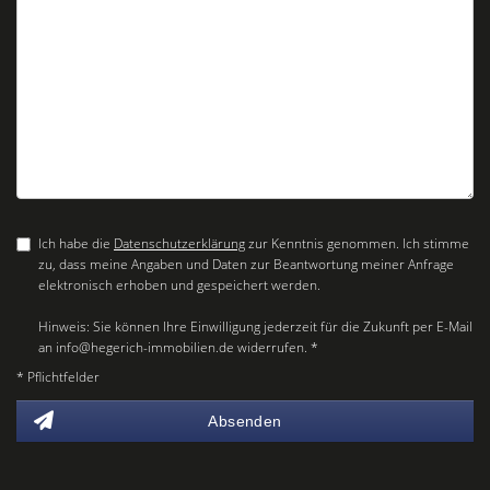
Ich habe die
Datenschutzerklärung
zur Kenntnis genommen. Ich stimme
zu, dass meine Angaben und Daten zur Beantwortung meiner Anfrage
elektronisch erhoben und gespeichert werden.
Hinweis: Sie können Ihre Einwilligung jederzeit für die Zukunft per E-Mail
an info@hegerich-immobilien.de widerrufen. *
* Pflichtfelder
Absenden