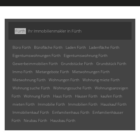
Fürth
Ihr Immobilienmakler in Fürth
Büro Fürth
Bürofläche Fürth
Laden Fürth
Ladenfläche Fürth
Eigentumswohnungen Fürth
Eigentumswohnung Fürth
Gewerbeimmobilien Fürth
Grundstücke Fürth
Grundstück Fürth
Immo Fürth
Mietangebote Fürth
Mietwohnungen Fürth
Mietwohnung Fürth
Wohnungen Fürth
Wohnung miete Fürth
Wohnung suche Fürth
Wohnungssuche Fürth
Wohnungsanzeigen
Fürth
Wohnung Fürth
Haus Fürth
Häuser Fürth
kaufen Fürth
mieten Fürth
Immobilie Fürth
Immobilien Fürth
Hauskauf Fürth
Immobilienkauf Fürth
Einfamilienhaus Fürth
Einfamilienhäuser
Fürth
Neubau Fürth
Hausbau Fürth