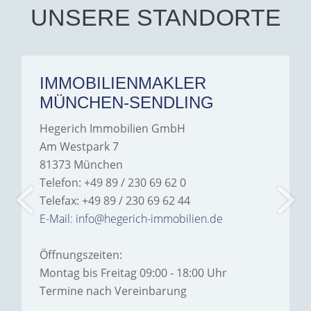
Hegerich Immobilien to
UNSERE STANDORTE
anyone looking for a home.
IMMOBILIENMAKLER
MÜNCHEN-SENDLING
Hegerich Immobilien GmbH
Am Westpark 7
81373 München
Telefon: +49 89 / 230 69 62 0
Telefax: +49 89 / 230 69 62 44
E-Mail: info@hegerich-immobilien.de
Öffnungszeiten:
Montag bis Freitag 09:00 - 18:00 Uhr
Termine nach Vereinbarung