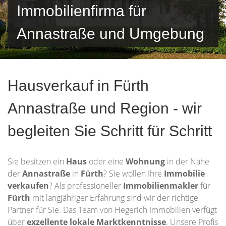
Immobilienfirma für
Annastraße und Umgebung
Hausverkauf in Fürth
Annastraße und Region - wir
begleiten Sie Schritt für Schritt
Sie besitzen ein
Haus
oder eine
Wohnung
in der Nähe
der
Annastraße
in
Fürth
? Sie wollen Ihre
Immobilie
verkaufen
? Als professioneller
Immobilienmakler
für
Fürth
mit langjähriger Erfahrung sind wir der richtige
Partner für Sie. Das Team von Hegerich Immobilien verfügt
über
exzellente lokale Marktkenntnisse
. Unsere Profis