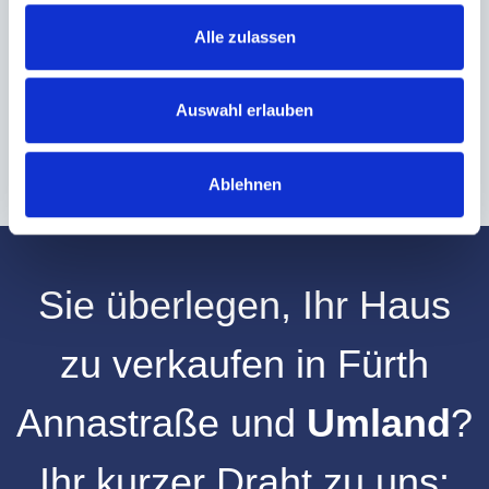
Alle zulassen
Hinweis: Sie können Ihre Einwilligung jederzeit für die Zukunft per E-Mail
an info@hegerich-immobilien.de widerrufen. *
* Pflichtfelder
Auswahl erlauben
Absenden
Ablehnen
Sie überlegen, Ihr
Haus
zu verkaufen
in
Fürth
Annastraße
und
Umland
?
Ihr kurzer Draht zu uns: