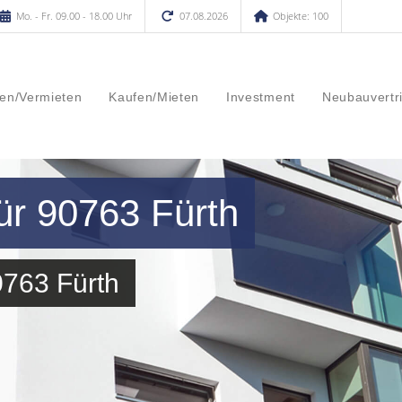
Mo. - Fr. 09.00 - 18.00 Uhr
07.08.2026
Objekte: 100
en/Vermieten
Kaufen/Mieten
Investment
Neubauvertr
ür 90763 Fürth
0763 Fürth