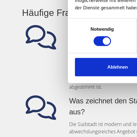
möglicherweise mit weiteren
der Dienste gesammelt habe
Häufige Fragen zu Hegerich
Einwilligungsauswahl
Warum sollte ich Heg
Notwendig
beim Verkauf meiner
Fürth wählen?
Hegerich Immobilien bietet lang
Ablehnen
Marktkenntnisse und einen umf
die speziellen Bedürfnisse des
abgestimmt ist.
Was zeichnet den Sta
aus?
Die Südstadt ist modern und leb
abwechslungsreiches Angebot 