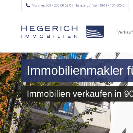
München 089 / 230 69 62 0 | Nürnberg / Fürth 0911 / 131 605 0
Verkauf
Immobilienmakler f
Immobilien verkaufen in 9