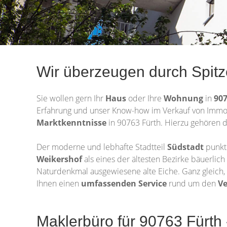
Wir überzeugen durch Spitz
Sie wollen gern Ihr
Haus
oder Ihre
Wohnung
in
907
Erfahrung und unser Know-how im Verkauf von Immob
Marktkenntnisse
in 90763 Fürth. Hierzu gehören d
Der moderne und lebhafte Stadtteil
Südstadt
punkt
Weikershof
als eines der ältesten Bezirke bäuerli
Naturdenkmal ausgewiesene alte Eiche. Ganz gleich, 
Ihnen einen
umfassenden Service
rund um den
V
Maklerbüro für 90763 Fürth -