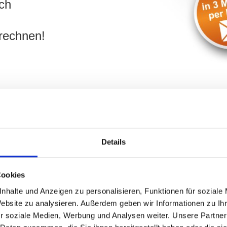
ch
erechnen!
Details
 Wohnungsmakler für 90763 
fen Sie uns an:
0911 13160
Cookies
nhalte und Anzeigen zu personalisieren, Funktionen für soziale
Website zu analysieren. Außerdem geben wir Informationen zu I
r soziale Medien, Werbung und Analysen weiter. Unsere Partner