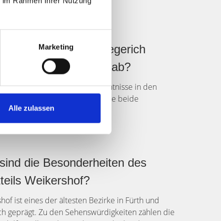
ie im Rahmen Ihrer Nutzung
in Fürth 90763
e Stadtteile deckt Hegerich
Marketing
ilien in 90763 Fürth ab?
h Immobilien hat spezielle Kenntnisse in den
ilen Südstadt und Weikershof, die beide
Alle zulassen
hiedliche Vorzüge bieten.
sind die Besonderheiten des
teils Weikershof?
hof ist eines der ältesten Bezirke in Fürth und
ch geprägt. Zu den Sehenswürdigkeiten zählen die