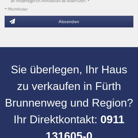
an info@hegerich-immobilien.de widerrufen. *
* Pflichtfelder
Absenden
Sie überlegen, Ihr
Haus
zu verkaufen
in
Fürth
Brunnenweg
und
Region
?
Ihr Direktkontakt:
0911
131605-0