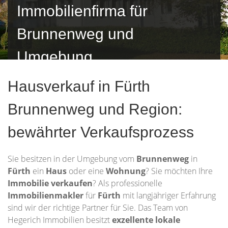
Immobilienfirma für
Brunnenweg und
Umgebung
Hausverkauf in Fürth
Brunnenweg und Region:
bewährter Verkaufsprozess
Sie besitzen in der Umgebung vom
Brunnenweg
in
Fürth
ein
Haus
oder eine
Wohnung
? Sie möchten Ihre
Immobilie
verkaufen
? Als professionelle
Immobilienmakler
für
Fürth
mit langjähriger Erfahrung
sind wir der richtige Partner für Sie. Das Team von
Hegerich Immobilien besitzt
exzellente lokale