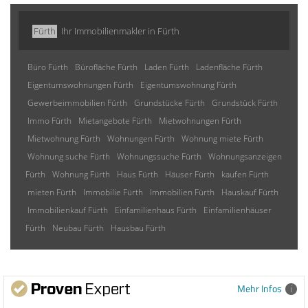
Fürth
Ihr Immobilienmakler in Fürth
Büro Fürth
Bürofläche Fürth
Laden Fürth
Ladenfläche Fürth
Eigentumswohnungen Fürth
Eigentumswohnung Fürth
Gewerbeimmobilien Fürth
Grundstücke Fürth
Grundstück Fürth
Immo Fürth
Mietangebote Fürth
Mietwohnungen Fürth
Mietwohnung Fürth
Wohnungen Fürth
Wohnung miete Fürth
Wohnung suche Fürth
Wohnungssuche Fürth
Wohnungsanzeigen
Fürth
Wohnung Fürth
Haus Fürth
Häuser Fürth
kaufen Fürth
mieten Fürth
Immobilie Fürth
Immobilien Fürth
Hauskauf Fürth
Immobilienkauf Fürth
Einfamilienhaus Fürth
Einfamilienhäuser
Fürth
Neubau Fürth
Hausbau Fürth
Mehr Infos