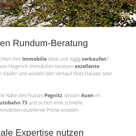
eten Rundum-Beratung
chten Ihre
Immobilie
ideal und zügig
verkaufen
?
ir von Hegerich Immobilien besitzen
exzellente
n Käufer und wickeln den Verkauf Ihres Hauses oder
ie Nähe des Flusses
Pegnitz
, dessen
Auen
im
utobahn 73
und sichert eine schnelle
Immobilien exzellente Preise erzielen.
le Expertise nutzen