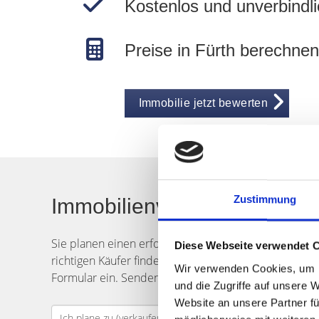
Kostenlos und unverbindli
Preise in Fürth berechnen
Immobilie jetzt bewerten
Zustimmung
Immobilienverkauf in Fürt
Sie planen einen erfolgreichen
Verkauf
Ihrer
Immob
Diese Webseite verwendet 
richtigen Käufer finden? Das Team von Hegerich Imm
Wir verwenden Cookies, um I
Formular ein. Senden Sie uns dann Ihre
Verkaufsan
und die Zugriffe auf unsere 
Website an unsere Partner fü