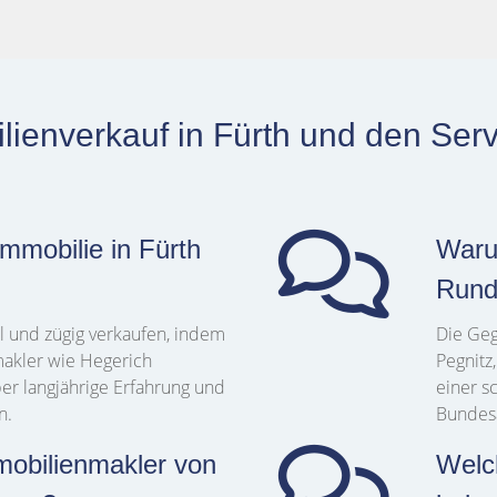
ienverkauf in Fürth und den Ser
mmobilie in Fürth
Waru
Rund
l und zügig verkaufen, indem
Die Geg
makler wie Hegerich
Pegnitz
er langjährige Erfahrung und
einer s
n.
Bundesa
mobilienmakler von
Welc