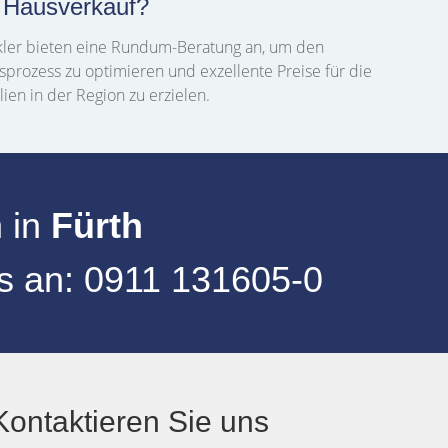
 Hausverkauf?
ler bieten eine Rundum-Beratung an, um den
sprozess zu optimieren und exzellente Preise für die
ien in der Region zu erzielen.
n
in
Fürth
s an:
0911 131605-0
ontaktieren Sie uns