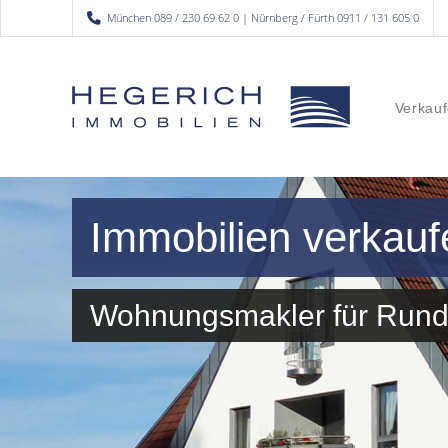
München 089 / 230 69 62 0 | Nürnberg / Fürth 0911 / 131 605 0
Verkauf
Immobilien verkau
Wohnungsmakler für Run