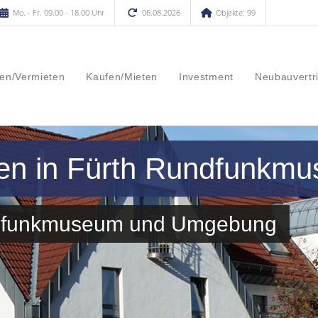
Mo. - Fr. 09.00 - 18.00 Uhr
06.08.2026
Objekte: 99
en/Vermieten
Kaufen/Mieten
Investment
Neubauvertr
fen in Fürth Rundfunkm
dfunkmuseum und Umgebung