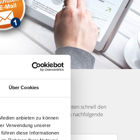
Über Cookies
ufer finden
s Rundfunkmuseums und Sie möchten schnell den
 Daten zu Ihrem Objekt
in das nachfolgende
 Medien anbieten zu können
rn mit Ihnen Ihr Projekt.
hrer Verwendung unserer
 führen diese Informationen