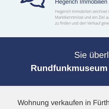
Hegerich Immobilien
Hegerich Immobilien zeichnet s
Marktkenntnisse und ein Ziel a
zu finden und den Verkauf gew
Sie über
Rundfunkmuseu
Wohnung verkaufen in Fürt