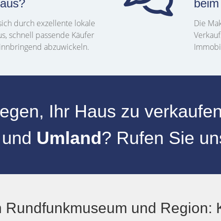
 aus?
beim
ich durch exzellente lokale
Die Mak
us, schnell passende Käufer
Verkauf
innbringend abzuwickeln.
Immobil
legen, Ihr
Haus zu verkaufe
m
und
Umland
? Rufen Sie un
h Rundfunkmuseum und Region: K