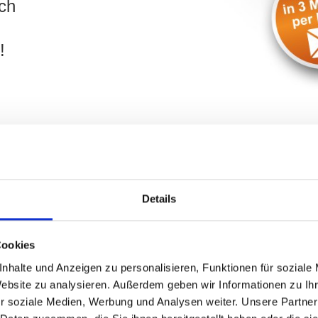
ch
!
Details
h Rundfunkmuseum und Region: Kä
ilie
in
Fürth
? Ihr Objekt befindet sich in der Umgebung de
Cookies
obilien unterstützt Sie umfassend. Geben Sie
die
wichtigsten
nhalte und Anzeigen zu personalisieren, Funktionen für soziale
frage
. Wir kontaktieren Sie schnellstmöglich und besprechen ge
Website zu analysieren. Außerdem geben wir Informationen zu I
r soziale Medien, Werbung und Analysen weiter. Unsere Partner