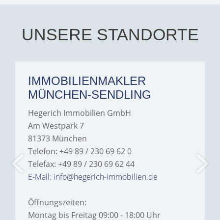
Iâ€™m deeply grateful for
their support and wouldn't
hesitate to recommend
Hegerich Immobilien to
UNSERE STANDORTE
anyone looking for a home.
IMMOBILIENMAKLER
MÜNCHEN-SENDLING
Hegerich Immobilien GmbH
Am Westpark 7
81373 München
Telefon: +49 89 / 230 69 62 0
Telefax: +49 89 / 230 69 62 44
E-Mail: info@hegerich-immobilien.de
Öffnungszeiten:
Montag bis Freitag 09:00 - 18:00 Uhr