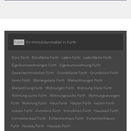
Fürth
Ihr Immobilienmakler in Fürth
Büro Fürth
Bürofläche Fürth
Laden Fürth
Ladenfläche Fürth
Eigentumswohnungen Fürth
Eigentumswohnung Fürth
Gewerbeimmobilien Fürth
Grundstücke Fürth
Grundstück Fürth
Immo Fürth
Mietangebote Fürth
Mietwohnungen Fürth
Mietwohnung Fürth
Wohnungen Fürth
Wohnung miete Fürth
Wohnung suche Fürth
Wohnungssuche Fürth
Wohnungsanzeigen
Fürth
Wohnung Fürth
Haus Fürth
Häuser Fürth
kaufen Fürth
mieten Fürth
Immobilie Fürth
Immobilien Fürth
Hauskauf Fürth
Immobilienkauf Fürth
Einfamilienhaus Fürth
Einfamilienhäuser
Fürth
Neubau Fürth
Hausbau Fürth