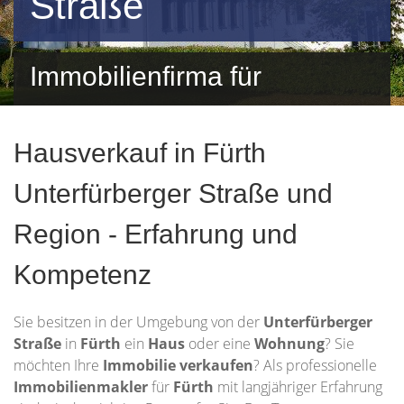
Straße
Immobilienfirma für
Unterfürberger Straße und
Hausverkauf in Fürth
Umgebung
Unterfürberger Straße und
Region - Erfahrung und
Kompetenz
Sie besitzen in der Umgebung von der
Unterfürberger
Straße
in
Fürth
ein
Haus
oder eine
Wohnung
? Sie
möchten Ihre
Immobilie
verkaufen
? Als professionelle
Immobilienmakler
für
Fürth
mit langjähriger Erfahrung