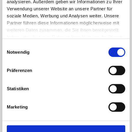
analysieren. Außerdem geben wir Informationen zu Ihrer
Verwendung unserer Website an unsere Partner für
soziale Medien, Werbung und Analysen weiter. Unsere
Partner führen diese Informationen möglicherweise mit
weiteren Daten zusammen, die Sie ihnen bereitgestellt
haben oder die sie im Rahmen Ihrer Nutzung der Dienste
gesammelt haben.
Einwilligungsauswahl
Notwendig
Präferenzen
Statistiken
Ich habe die
Datenschutzerklärung
zur Kenntnis genommen. Ich stimme
Marketing
zu, dass meine Angaben und Daten zur Beantwortung meiner Anfrage
elektronisch erhoben und gespeichert werden.
Hinweis: Sie können Ihre Einwilligung jederzeit für die Zukunft per E-Mail