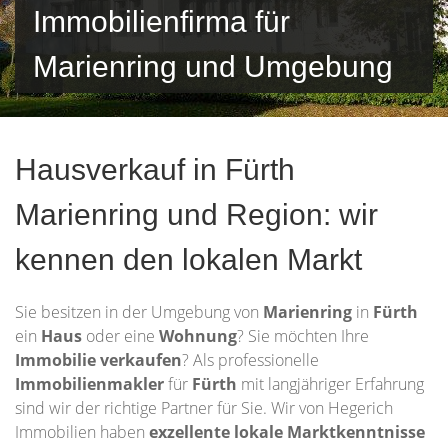
Immobilienfirma für
Marienring und Umgebung
Hausverkauf in Fürth
Marienring und Region: wir
kennen den lokalen Markt
Sie besitzen in der Umgebung von
Marienring
in
Fürth
ein
Haus
oder eine
Wohnung
? Sie möchten Ihre
Immobilie
verkaufen
? Als professionelle
Immobilienmakler
für
Fürth
mit langjähriger Erfahrung
sind wir der richtige Partner für Sie. Wir von Hegerich
Immobilien haben
exzellente lokale Marktkenntnisse