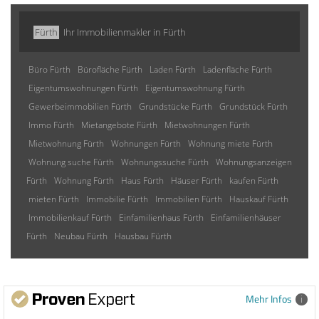
Fürth
Ihr Immobilienmakler in Fürth
Büro Fürth
Bürofläche Fürth
Laden Fürth
Ladenfläche Fürth
Eigentumswohnungen Fürth
Eigentumswohnung Fürth
Gewerbeimmobilien Fürth
Grundstücke Fürth
Grundstück Fürth
Immo Fürth
Mietangebote Fürth
Mietwohnungen Fürth
Mietwohnung Fürth
Wohnungen Fürth
Wohnung miete Fürth
Wohnung suche Fürth
Wohnungssuche Fürth
Wohnungsanzeigen
Fürth
Wohnung Fürth
Haus Fürth
Häuser Fürth
kaufen Fürth
mieten Fürth
Immobilie Fürth
Immobilien Fürth
Hauskauf Fürth
Immobilienkauf Fürth
Einfamilienhaus Fürth
Einfamilienhäuser
Fürth
Neubau Fürth
Hausbau Fürth
Mehr Infos