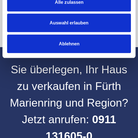
an info@hegerich-immobilien.de widerrufen. *
Alle zulassen
* Pflichtfelder
Absenden
Auswahl erlauben
Ablehnen
Sie überlegen, Ihr
Haus
zu verkaufen
in
Fürth
Marienring
und
Region
?
Jetzt anrufen:
0911
131605-0