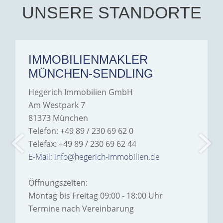
Hegerich Immobilien to
UNSERE STANDORTE
anyone looking for a home.
IMMOBILIENMAKLER
MÜNCHEN-SENDLING
Hegerich Immobilien GmbH
Am Westpark 7
81373 München
Telefon: +49 89 / 230 69 62 0
Telefax: +49 89 / 230 69 62 44
E-Mail: info@hegerich-immobilien.de
Öffnungszeiten:
Montag bis Freitag 09:00 - 18:00 Uhr
Termine nach Vereinbarung