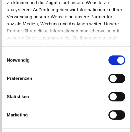
zu können und die Zugriffe auf unsere Website zu
analysieren. Außerdem geben wir Informationen zu Ihrer
Verwendung unserer Website an unsere Partner für
soziale Medien, Werbung und Analysen weiter. Unsere
Partner führen diese Informationen möglicherweise mit
weiteren Daten zusammen, die Sie ihnen bereitgestellt
haben oder die sie im Rahmen Ihrer Nutzung der Dienste
gesammelt haben.
Einwilligungsauswahl
Notwendig
Präferenzen
Statistiken
Ich habe die
Datenschutzerklärung
zur Kenntnis genommen. Ich stimme
zu, dass meine Angaben und Daten zur Beantwortung meiner Anfrage
Marketing
elektronisch erhoben und gespeichert werden.
Hinweis: Sie können Ihre Einwilligung jederzeit für die Zukunft per E-Mail