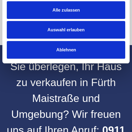
an info@hegerich-immobilien.de widerrufen. *
* Pflichtfelder
Alle zulassen
Absenden
Auswahl erlauben
Ablehnen
Sie überlegen, Ihr
Haus
zu verkaufen
in
Fürth
Maistraße
und
Umgebung
? Wir freuen
uns auf Ihren Anruf:
0911