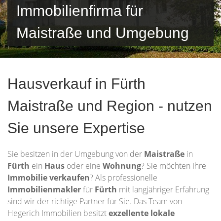
Immobilienfirma für
Maistraße und Umgebung
Hausverkauf in Fürth
Maistraße und Region - nutzen
Sie unsere Expertise
Sie besitzen in der Umgebung von der
Maistraße
in
Fürth
ein
Haus
oder eine
Wohnung
? Sie möchten Ihre
Immobilie
verkaufen
? Als professionelle
Immobilienmakler
für
Fürth
mit langjähriger Erfahrung
sind wir der richtige Partner für Sie. Das Team von
Hegerich Immobilien besitzt
exzellente lokale