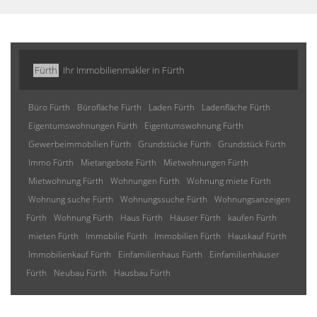
Fürth
Ihr Immobilienmakler in Fürth
Büro Fürth
Bürofläche Fürth
Laden Fürth
Ladenfläche Fürth
Eigentumswohnungen Fürth
Eigentumswohnung Fürth
Gewerbeimmobilien Fürth
Grundstücke Fürth
Grundstück Fürth
Immo Fürth
Mietangebote Fürth
Mietwohnungen Fürth
Mietwohnung Fürth
Wohnungen Fürth
Wohnung miete Fürth
Wohnung suche Fürth
Wohnungssuche Fürth
Wohnungsanzeigen
Fürth
Wohnung Fürth
Haus Fürth
Häuser Fürth
kaufen Fürth
mieten Fürth
Immobilie Fürth
Immobilien Fürth
Hauskauf Fürth
Immobilienkauf Fürth
Einfamilienhaus Fürth
Einfamilienhäuser
Fürth
Neubau Fürth
Hausbau Fürth