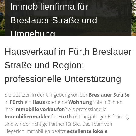
Immobilienfirma für
Breslauer Straße und
Umgebung
Hausverkauf in Fürth Breslauer
Straße und Region:
professionelle Unterstützung
Sie besitzen in der Umgebung von der
Breslauer Straße
in
Fürth
ein
Haus
oder eine
Wohnung
? Sie möchten
Ihre
Immobilie
verkaufen
? Als professionelle
Immobilienmakler
für
Fürth
mit langjähriger Erfahrung
sind wir der richtige Partner für Sie. Das Team von
Hegerich Immobilien besitzt
exzellente lokale