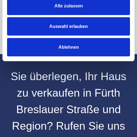
Hinweis: Sie können Ihre Einwilligung jederzeit für die Zukunft per E-Mail
Alle zulassen
an info@hegerich-immobilien.de widerrufen. *
* Pflichtfelder
Auswahl erlauben
Absenden
Ablehnen
Sie überlegen, Ihr
Haus
zu verkaufen
in
Fürth
Breslauer Straße
und
Region
? Rufen Sie uns