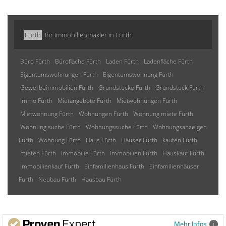
Fürth
Ihr Immobilienmakler in Fürth
Büro Fürth
Bürofläche Fürth
Laden Fürth
Ladenfläche Fürth
Eigentumswohnungen Fürth
Eigentumswohnung Fürth
Gewerbeimmobilien Fürth
Grundstücke Fürth
Grundstück Fürth
Immo Fürth
Mietangebote Fürth
Mietwohnungen Fürth
Mietwohnung Fürth
Wohnungen Fürth
Wohnung miete Fürth
Wohnung suche Fürth
Wohnungssuche Fürth
Wohnungsanzeigen
Fürth
Wohnung Fürth
Haus Fürth
Häuser Fürth
kaufen Fürth
mieten Fürth
Immobilie Fürth
Immobilien Fürth
Hauskauf Fürth
Immobilienkauf Fürth
Einfamilienhaus Fürth
Einfamilienhäuser
Fürth
Neubau Fürth
Hausbau Fürth
Mehr Infos