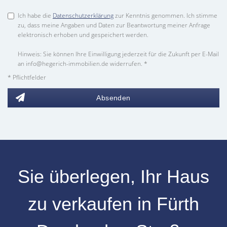
Ich habe die
Datenschutzerklärung
zur Kenntnis genommen. Ich stimme
zu, dass meine Angaben und Daten zur Beantwortung meiner Anfrage
elektronisch erhoben und gespeichert werden.
Hinweis: Sie können Ihre Einwilligung jederzeit für die Zukunft per E-Mail
an info@hegerich-immobilien.de widerrufen. *
* Pflichtfelder
Absenden
Sie überlegen, Ihr
Haus
zu verkaufen
in
Fürth