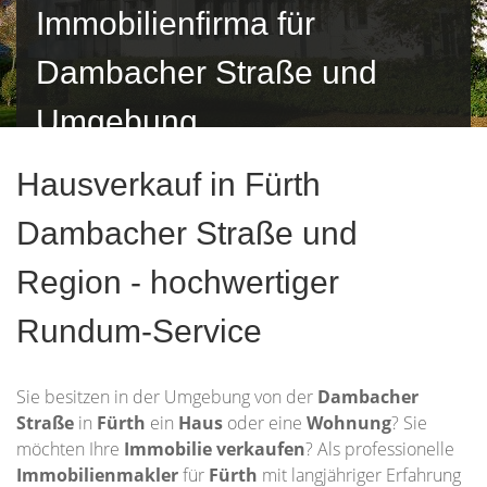
Immobilienfirma für
Dambacher Straße und
Umgebung
Hausverkauf in Fürth
Dambacher Straße und
Region - hochwertiger
Rundum-Service
Sie besitzen in der Umgebung von der
Dambacher
Straße
in
Fürth
ein
Haus
oder eine
Wohnung
? Sie
möchten Ihre
Immobilie
verkaufen
? Als professionelle
Immobilienmakler
für
Fürth
mit langjähriger Erfahrung