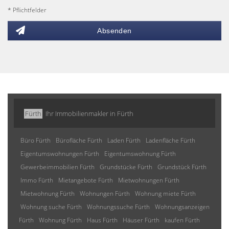
* Pflichtfelder
Absenden
Fürth
Ihr Immobilienmakler in Fürth
Büro Fürth
Bürofläche Fürth
Laden Fürth
Ladenfläche Fürth
Eigentumswohnungen Fürth
Eigentumswohnung Fürth
Gewerbeimmobilien Fürth
Grundstücke Fürth
Grundstück Fürth
Immo Fürth
Mietangebote Fürth
Mietwohnungen Fürth
Mietwohnung Fürth
Wohnungen Fürth
Wohnung miete Fürth
Wohnung suche Fürth
Wohnungssuche Fürth
Wohnungsanzeigen
Fürth
Wohnung Fürth
Haus Fürth
Häuser Fürth
kaufen Fürth