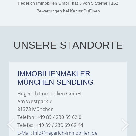
thanks, and a huge part of
Hegerich Immobilien GmbH
hat
5
von
5
Sterne
|
162
the credit goes to Amelie
Jamrowâ€”she was
Bewertungen
bei KennstDuEinen
exceptionally professional,
transparent, and clear in
every communication.
Iâ€™m deeply grateful for
their support and wouldn't
hesitate to recommend
Hegerich Immobilien to
UNSERE STANDORTE
anyone looking for a home.
IMMOBILIENMAKLER
MÜNCHEN-SENDLING
Hegerich Immobilien GmbH
Am Westpark 7
81373 München
Telefon: +49 89 / 230 69 62 0
Telefax: +49 89 / 230 69 62 44
E-Mail: info@hegerich-immobilien.de