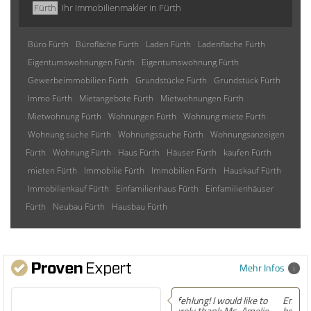
Fürth
Ihr Immobilienmakler in Fürth
Büro Fürth
Bürofläche Fürth
Laden Fürth
Ladenfläche Fürth
Eigentumswohnungen Fürth
Eigentumswohnung Fürth
Gewerbeimmobilien Fürth
Grundstücke Fürth
Grundstück Fürth
Immo Fürth
Mietangebote Fürth
Mietwohnungen Fürth
Mietwohnung Fürth
Wohnungen Fürth
Wohnung miete Fürth
Wohnung suche Fürth
Wohnungssuche Fürth
Wohnungsanzeigen
Fürth
Wohnung Fürth
Haus Fürth
Häuser Fürth
kaufen Fürth
mieten Fürth
Immobilie Fürth
Immobilien Fürth
Hauskauf Fürth
Immobilienkauf Fürth
Einfamilienhaus Fürth
Einfamilienhäuser
Fürth
Neubau Fürth
Hausbau Fürth
Mehr Infos
Empfehlung! Easily the
best experience Iâ€™ve had