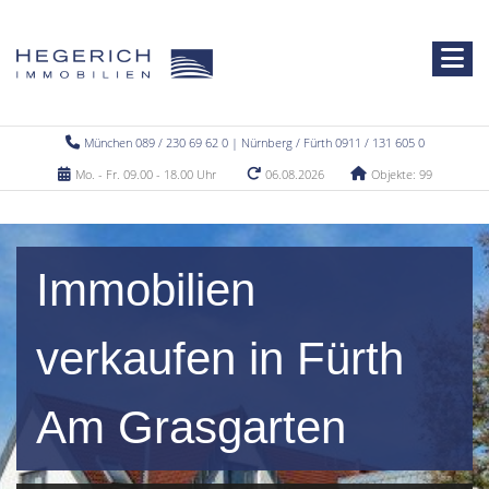
München 089 / 230 69 62 0 | Nürnberg / Fürth 0911 / 131 605 0
Mo. - Fr. 09.00 - 18.00 Uhr
06.08.2026
Objekte: 99
Immobilien
verkaufen in Fürth
Am Grasgarten