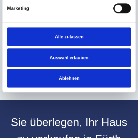
Marketing
Ich habe die
Datenschutzerklärung
zur Kenntnis genommen. Ich stimme
zu, dass meine Angaben und Daten zur Beantwortung meiner Anfrage
elektronisch erhoben und gespeichert werden.
Alle zulassen
Hinweis: Sie können Ihre Einwilligung jederzeit für die Zukunft per E-Mail
an info@hegerich-immobilien.de widerrufen. *
Auswahl erlauben
* Pflichtfelder
Absenden
Ablehnen
Sie überlegen, Ihr
Haus