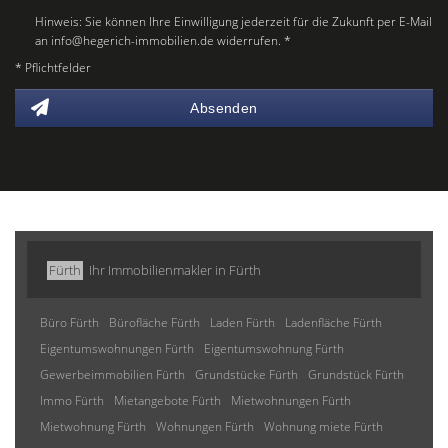
Hinweis: Sie können Ihre Einwilligung jederzeit für die Zukunft per E-Mail
an info@hegerich-immobilien.de widerrufen. *
* Pflichtfelder
Absenden
Fürth
Ihr Immobilienmakler in Fürth
Büro Fürth
Bürofläche Fürth
Laden Fürth
Ladenfläche Fürth
Eigentumswohnungen Fürth
Eigentumswohnung Fürth
Gewerbeimmobilien Fürth
Grundstücke Fürth
Grundstück Fürth
Immo Fürth
Mietangebote Fürth
Mietwohnungen Fürth
Mietwohnung Fürth
Wohnungen Fürth
Wohnung miete Fürth