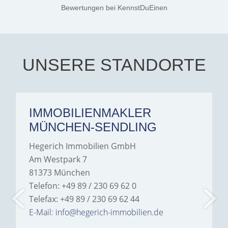
Jamrowâ€”she was
Bewertungen
bei KennstDuEinen
exceptionally professional,
transparent, and clear in
every communication.
Iâ€™m deeply grateful for
their support and wouldn't
hesitate to recommend
Hegerich Immobilien to
UNSERE STANDORTE
anyone looking for a home.
IMMOBILIENMAKLER
MÜNCHEN-SENDLING
Hegerich Immobilien GmbH
Am Westpark 7
81373 München
Telefon: +49 89 / 230 69 62 0
Telefax: +49 89 / 230 69 62 44
E-Mail: info@hegerich-immobilien.de