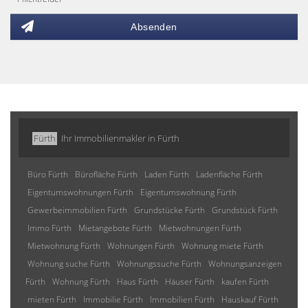
Absenden
Fürth
Ihr Immobilienmakler in Fürth
Büro Fürth
Bürofläche Fürth
Laden Fürth
Ladenfläche Fürth
Eigentumswohnungen Fürth
Eigentumswohnung Fürth
Gewerbeimmobilien Fürth
Grundstücke Fürth
Grundstück Fürth
Immo Fürth
Mietangebote Fürth
Mietwohnungen Fürth
Mietwohnung Fürth
Wohnungen Fürth
Wohnung miete Fürth
Wohnung suche Fürth
Wohnungssuche Fürth
Wohnungsanzeigen
Fürth
Wohnung Fürth
Haus Fürth
Häuser Fürth
kaufen Fürth
mieten Fürth
Immobilie Fürth
Immobilien Fürth
Hauskauf Fürth