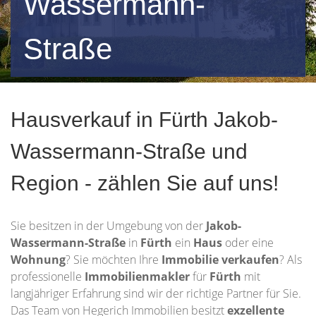
Wassermann-
Straße
Immobilienfirma für Jakob-
Hausverkauf in Fürth Jakob-
Wassermann-Straße und
Wassermann-Straße und
Umgebung
Region - zählen Sie auf uns!
Sie besitzen in der Umgebung von der
Jakob-
Wassermann-Straße
in
Fürth
ein
Haus
oder eine
Wohnung
? Sie möchten Ihre
Immobilie
verkaufen
? Als
professionelle
Immobilienmakler
für
Fürth
mit
langjähriger Erfahrung sind wir der richtige Partner für Sie.
Das Team von Hegerich Immobilien besitzt
exzellente