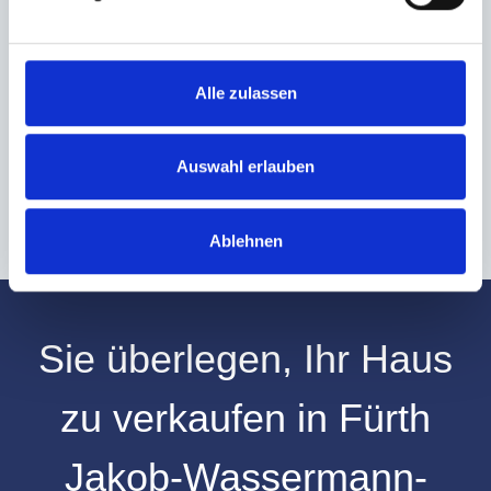
Ich habe die
Datenschutzerklärung
zur Kenntnis genommen. Ich stimme
zu, dass meine Angaben und Daten zur Beantwortung meiner Anfrage
elektronisch erhoben und gespeichert werden.
Alle zulassen
Hinweis: Sie können Ihre Einwilligung jederzeit für die Zukunft per E-Mail
an info@hegerich-immobilien.de widerrufen. *
* Pflichtfelder
Auswahl erlauben
Absenden
Ablehnen
Sie überlegen, Ihr
Haus
zu verkaufen
in
Fürth
Jakob-Wassermann-