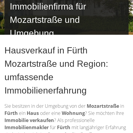
Immobilienfirma für
Mozartstraße und
Umgebung
Hausverkauf in Fürth
Mozartstraße und Region:
umfassende
Immobilienerfahrung
Sie besitzen in der Umgebung von der
Mozartstraße
in
Fürth
ein
Haus
oder eine
Wohnung
? Sie möchten Ihre
Immobilie
verkaufen
? Als professionelle
Immobilienmakler
für
Fürth
mit langjähriger Erfahrung