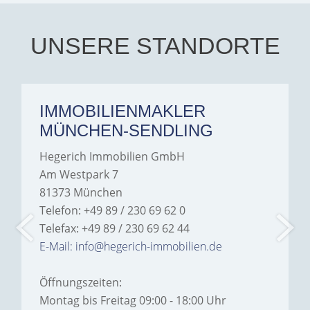
Iâ€™m deeply grateful for
their support and wouldn't
hesitate to recommend
Hegerich Immobilien to
UNSERE STANDORTE
anyone looking for a home.
IMMOBILIENMAKLER
MÜNCHEN-SENDLING
Hegerich Immobilien GmbH
Am Westpark 7
81373 München
Telefon: +49 89 / 230 69 62 0
Telefax: +49 89 / 230 69 62 44
E-Mail: info@hegerich-immobilien.de
Öffnungszeiten:
Montag bis Freitag 09:00 - 18:00 Uhr