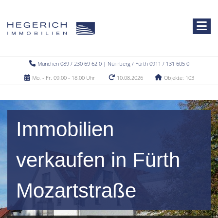
München 089 / 230 69 62 0 | Nürnberg / Fürth 0911 / 131 605 0
Mo. - Fr. 09.00 - 18.00 Uhr
10.08.2026
Objekte: 103
Immobilien
verkaufen in Fürth
Mozartstraße