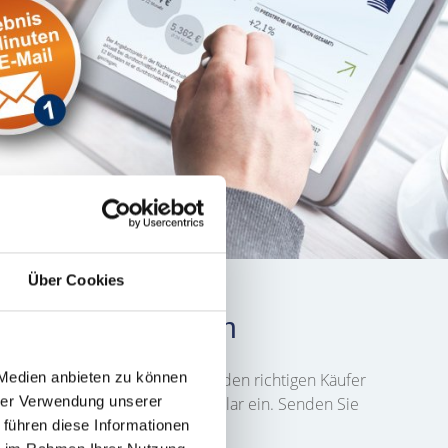
Über Cookies
ng: Käufer finden
 Medien anbieten zu können
Straße
und Sie möchten schnell den richtigen Käufer
hrer Verwendung unserer
 Objektes in das folgende Formular ein. Senden Sie
 führen diese Informationen
n besprechen.