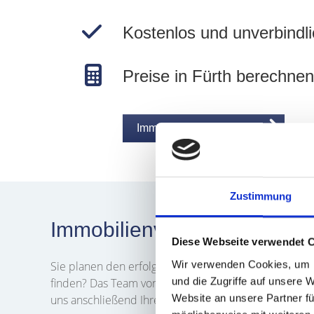
Kostenlos und unverbindli
Preise in Fürth berechnen
Immobilie jetzt bewerten
Zustimmung
Immobilienverkauf in Fürth
Diese Webseite verwendet 
Wir verwenden Cookies, um I
Sie planen den erfolgreichen
Verkauf
Ihrer
Immobi
und die Zugriffe auf unsere 
finden? Das Team von Hegerich Immobilien unterstütz
Website an unsere Partner fü
uns anschließend Ihre
Verkaufsanfrage
. Wir werde