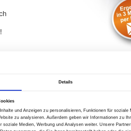
ch
!
Details
 Erhard-Segitz-Straße und Umgebu
Cookies
nhalte und Anzeigen zu personalisieren, Funktionen für soziale
lie
in
Fürth
? Ihr Objekt liegt in der Nähe der
Erhard-Segitz-
Website zu analysieren. Außerdem geben wir Informationen zu I
t Sie dabei umfassend. Tragen Sie die wichtigsten Daten Ihres
r soziale Medien, Werbung und Analysen weiter. Unsere Partner
n Sie schnellstmöglich kontaktieren und Ihr Vorhaben mit Ihne