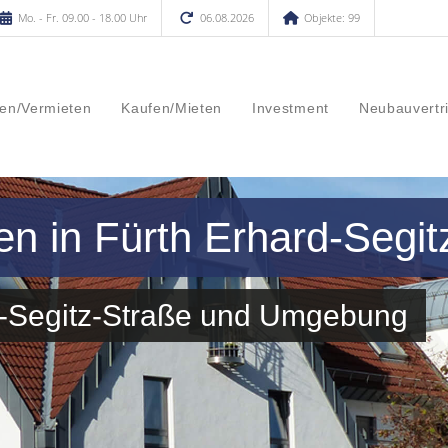
Mo. - Fr. 09.00 - 18.00 Uhr
06.08.2026
Objekte: 99
en/Vermieten
Kaufen/Mieten
Investment
Neubauvertr
en in Fürth Erhard-Segit
rd-Segitz-Straße und Umgebung