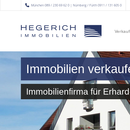
München 089 / 230 69 62 0 | Nürnberg / Fürth 0911 / 131 605 0
Verkauf
Immobilien verkauf
Immobilienfirma für Erha