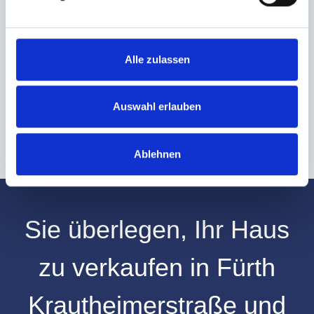
Ich habe die
Datenschutzerklärung
zur Kenntnis genommen. Ich stimme
zu, dass meine Angaben und Daten zur Beantwortung meiner Anfrage
elektronisch erhoben und gespeichert werden.
Alle zulassen
Hinweis: Sie können Ihre Einwilligung jederzeit für die Zukunft per E-Mail
an info@hegerich-immobilien.de widerrufen. *
* Pflichtfelder
Auswahl erlauben
Absenden
Ablehnen
Sie überlegen, Ihr
Haus
zu verkaufen
in
Fürth
Krautheimerstraße
und