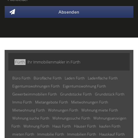
Absenden
Fürth
Ihr Immobilienmakler in Fürth
Büro Fürth
Bürofläche Fürth
Laden Fürth
Ladenfläche Fürth
Eigentumswohnungen Fürth
Eigentumswohnung Fürth
Gewerbeimmobilien Fürth
Grundstücke Fürth
Grundstück Fürth
Immo Fürth
Mietangebote Fürth
Mietwohnungen Fürth
Mietwohnung Fürth
Wohnungen Fürth
Wohnung miete Fürth
Wohnung suche Fürth
Wohnungssuche Fürth
Wohnungsanzeigen
Fürth
Wohnung Fürth
Haus Fürth
Häuser Fürth
kaufen Fürth
mieten Fürth
Immobilie Fürth
Immobilien Fürth
Hauskauf Fürth