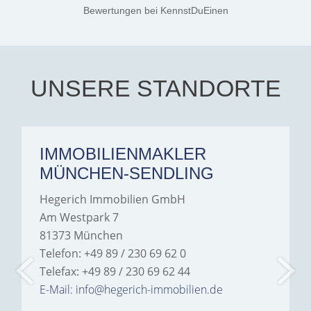
Jamrowâ€”she was
Bewertungen
bei KennstDuEinen
exceptionally professional,
transparent, and clear in
every communication.
Iâ€™m deeply grateful for
their support and wouldn't
hesitate to recommend
Hegerich Immobilien to
UNSERE STANDORTE
anyone looking for a home.
IMMOBILIENMAKLER
MÜNCHEN-SENDLING
Hegerich Immobilien GmbH
Am Westpark 7
81373 München
Telefon: +49 89 / 230 69 62 0
Telefax: +49 89 / 230 69 62 44
E-Mail: info@hegerich-immobilien.de