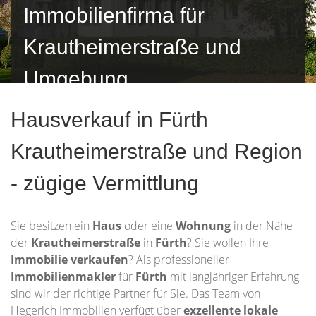
Immobilienfirma für
Krautheimerstraße und
Umgebung
Hausverkauf in Fürth
Krautheimerstraße und Region
- zügige Vermittlung
Sie besitzen ein
Haus
oder eine
Wohnung
in der Nähe
der
Krautheimerstraße
in
Fürth
? Sie wollen Ihre
Immobilie
verkaufen
? Als professioneller
Immobilienmakler
für
Fürth
mit langjähriger Erfahrung
sind wir der richtige Partner für Sie. Das Team von
Hegerich Immobilien verfügt über
exzellente lokale