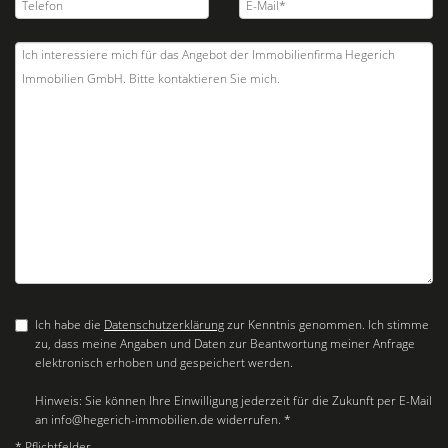
Ich habe die
Datenschutzerklärung
zur Kenntnis genommen. Ich stimme
zu, dass meine Angaben und Daten zur Beantwortung meiner Anfrage
elektronisch erhoben und gespeichert werden.
Hinweis: Sie können Ihre Einwilligung jederzeit für die Zukunft per E-Mail
an info@hegerich-immobilien.de widerrufen. *
* Pflichtfelder