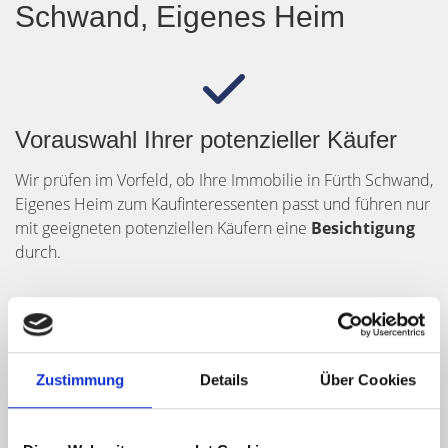
Schwand, Eigenes Heim
Vorauswahl Ihrer potenzieller Käufer
Wir prüfen im Vorfeld, ob Ihre Immobilie in Fürth Schwand,
Eigenes Heim zum Kaufinteressenten passt und führen nur
mit geeigneten potenziellen Käufern eine
Besichtigung
durch.
Ihre Immobilie als echter Blickfang
Zustimmung
Details
Über Cookies
Für den perfekten ersten Eindruck machen wir durch
Home-Staging
Ihre Immobilie in Fürth Schwand, Eigenes