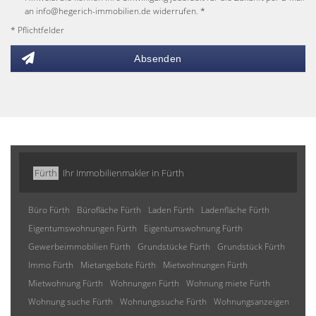
an info@hegerich-immobilien.de widerrufen. *
* Pflichtfelder
Absenden
Fürth
Ihr Immobilienmakler in Fürth
Büro Fürth
Bürofläche Fürth
Laden Fürth
Ladenfläche Fürth
Eigentumswohnungen Fürth
Eigentumswohnung Fürth
Gewerbeimmobilien Fürth
Grundstücke Fürth
Grundstück Fürth
Immo Fürth
Mietangebote Fürth
Mietwohnungen Fürth
Mietwohnung Fürth
Wohnungen Fürth
Wohnung miete Fürth
Wohnung suche Fürth
Wohnungssuche Fürth
Wohnungsanzeigen