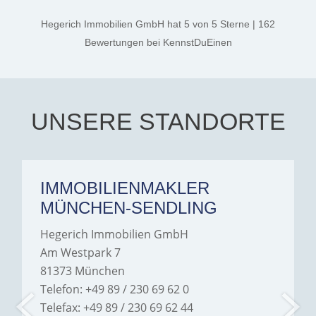
kind. A special note of
thanks, and a huge part of
Hegerich Immobilien GmbH
hat
5
von
5
Sterne
|
162
the credit goes to Amelie
Jamrowâ€”she was
Bewertungen
bei KennstDuEinen
exceptionally professional,
transparent, and clear in
every communication.
Iâ€™m deeply grateful for
their support and wouldn't
hesitate to recommend
Hegerich Immobilien to
UNSERE STANDORTE
anyone looking for a home.
IMMOBILIENMAKLER
MÜNCHEN-SENDLING
Hegerich Immobilien GmbH
Am Westpark 7
81373 München
Telefon: +49 89 / 230 69 62 0
Telefax: +49 89 / 230 69 62 44