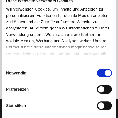
Diese Webseite verwendet Cookies
Heim zum echten Eyecatcher und steigern so die
Nachfrage.
Wir verwenden Cookies, um Inhalte und Anzeigen zu
personalisieren, Funktionen für soziale Medien anbieten
zu können und die Zugriffe auf unsere Website zu
analysieren. Außerdem geben wir Informationen zu Ihrer
Verwendung unserer Website an unsere Partner für
Virtueller Rundgang durch Ihre
soziale Medien, Werbung und Analysen weiter. Unsere
Partner führen diese Informationen möglicherweise mit
Immobilie
weiteren Daten zusammen, die Sie ihnen bereitgestellt
haben oder die sie im Rahmen Ihrer Nutzung der Dienste
Mithilfe von
360-Grad-Panorama
führen wir
gesammelt haben.
Interessenten "virtuell" durch Ihre Immobilie in Fürth
Einwilligungsauswahl
Schwand, Eigenes Heim und sorgen damit für eine
Notwendig
effizientere Vermarktung.
Präferenzen
Statistiken
Häufig gestellte Fragen zu