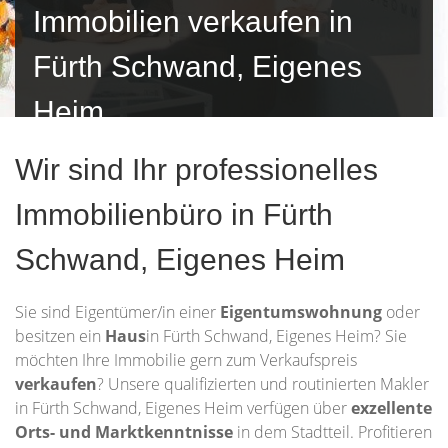
Immobilien verkaufen in
Fürth Schwand, Eigenes
Heim
Wir sind Ihr professionelles
Immobilienbüro in Fürth
Schwand, Eigenes Heim
Sie sind Eigentümer/in einer
Eigentumswohnung
oder
besitzen ein
Haus
in Fürth Schwand, Eigenes Heim? Sie
möchten Ihre Immobilie gern zum Verkaufspreis
verkaufen
? Unsere qualifizierten und routinierten Makler
in Fürth Schwand, Eigenes Heim verfügen über
exzellente
Orts- und Marktkenntnisse
in dem Stadtteil. Profitieren