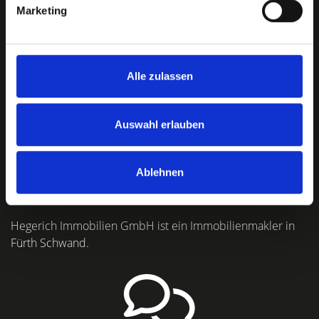
Marketing
Hegerich Immobilien GmbH in
Fürth Schwand
Alle zulassen
Auswahl erlauben
Wo befindet sich Hegerich Immobilien
Ablehnen
GmbH?
Hegerich Immobilien GmbH ist ein Immobilienmakler in
Fürth Schwand.