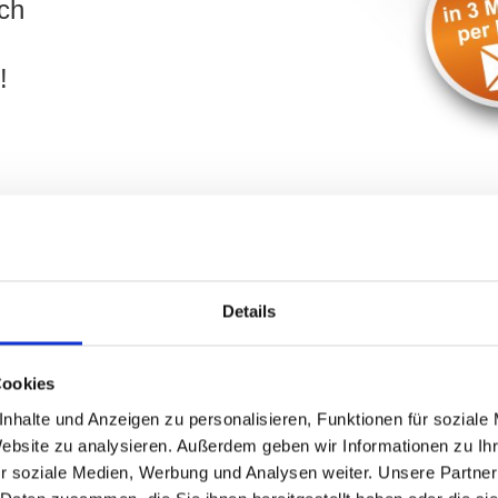
ch
!
Details
 Stadelner Wasserrad und Umland:
ilie
in
Fürth
? Ihr Objekt befindet sich in der Umgebung von 
Cookies
bilien unterstützt Sie umfassend. Geben Sie die wichtigsten 
nhalte und Anzeigen zu personalisieren, Funktionen für soziale
ir kontaktieren Sie schnellstmöglich und besprechen gern mit Ih
Website zu analysieren. Außerdem geben wir Informationen zu I
r soziale Medien, Werbung und Analysen weiter. Unsere Partner