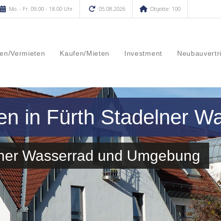
Mo. - Fr. 09.00 - 18.00 Uhr
05.08.2026
Objekte: 100
en/Vermieten
Kaufen/Mieten
Investment
Neubauvertr
en in Fürth Stadelner W
elner Wasserrad und Umgebung