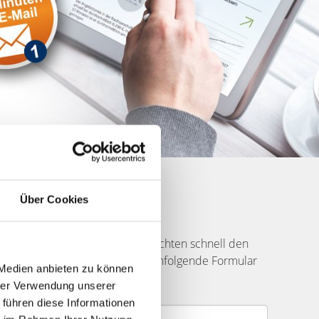
Über Cookies
 Käufer finden
Stadelner Wasserrad und Sie möchten schnell den
Daten zu Ihrem Objekt in das nachfolgende Formular
 Medien anbieten zu können
nen Ihr Projekt.
hrer Verwendung unserer
 führen diese Informationen