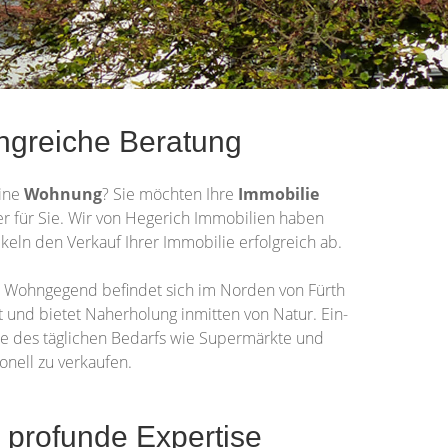
ngreiche Beratung
ine
Wohnung
? Sie möchten Ihre
Immobilie
ner für Sie. Wir von Hegerich Immobilien haben
keln den Verkauf Ihrer Immobilie erfolgreich ab.
ie Wohngegend befindet sich im Norden von Fürth
t und bietet Naherholung inmitten von Natur. Ein-
e des täglichen Bedarfs wie Supermärkte und
onell zu verkaufen.
 profunde Expertise