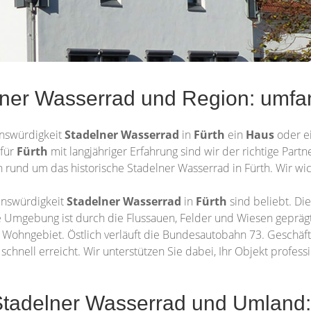
lner Wasserrad und Region: umfa
enswürdigkeit
Stadelner Wasserrad
in
Fürth
ein
Haus
oder e
für
Fürth
mit langjähriger Erfahrung sind wir der richtige Part
n rund um das historische Stadelner Wasserrad in Fürth. Wir wic
enswürdigkeit
Stadelner Wasserrad
in
Fürth
sind beliebt. D
che Umgebung ist durch die Flussauen, Felder und Wiesen gepräg
Wohngebiet. Östlich verläuft die Bundesautobahn 73. Geschäft
hnell erreicht. Wir unterstützen Sie dabei, Ihr Objekt professi
Stadelner Wasserrad und Umland: