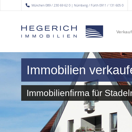
München 089 / 230 69 62 0 | Nürnberg / Fürth 0911 / 131 605 0
Verkauf
Immobilien verkauf
Immobilienfirma für Stad