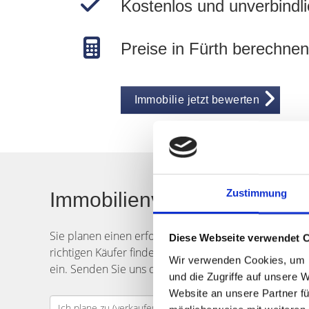
Kostenlos und unverbindli
Preise in Fürth berechnen
Immobilie jetzt bewerten
Zustimmung
Immobilienverkauf in Fürth
Sie planen einen erfolgreichen
Verkauf
Ihrer
Immob
Diese Webseite verwendet 
richtigen Käufer finden? Das Team von Hegerich Immo
Wir verwenden Cookies, um I
ein. Senden Sie uns dann Ihre
Verkaufsanfrage
. W
und die Zugriffe auf unsere 
Website an unsere Partner fü