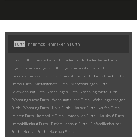
Fürth
Ihr Immobilienmakler in Fürth
Büro Fürth
Bürofläche Fürth
Laden Fürth
Ladenfläche Fürth
Eigentumswohnungen Fürth
Eigentumswohnung Fürth
Gewerbeimmobilien Fürth
Grundstücke Fürth
Grundstück Fürth
Immo Fürth
Mietangebote Fürth
Mietwohnungen Fürth
Mietwohnung Fürth
Wohnungen Fürth
Wohnung miete Fürth
Wohnung suche Fürth
Wohnungssuche Fürth
Wohnungsanzeigen
Fürth
Wohnung Fürth
Haus Fürth
Häuser Fürth
kaufen Fürth
mieten Fürth
Immobilie Fürth
Immobilien Fürth
Hauskauf Fürth
Immobilienkauf Fürth
Einfamilienhaus Fürth
Einfamilienhäuser
Fürth
Neubau Fürth
Hausbau Fürth