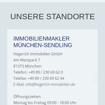
Iâ€™m deeply grateful for
their support and wouldn't
hesitate to recommend
Hegerich Immobilien to
UNSERE STANDORTE
anyone looking for a home.
IMMOBILIENMAKLER
MÜNCHEN-SENDLING
Hegerich Immobilien GmbH
Am Westpark 7
81373 München
Telefon: +49 89 / 230 69 62 0
Telefax: +49 89 / 230 69 62 44
E-Mail: info@hegerich-immobilien.de
Öffnungszeiten:
Montag bis Freitag 09:00 - 18:00 Uhr