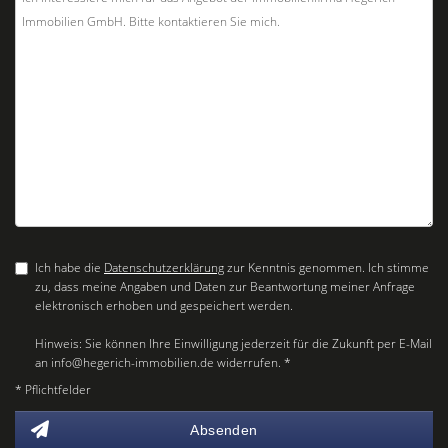
Ich habe die
Datenschutzerklärung
zur Kenntnis genommen. Ich stimme
zu, dass meine Angaben und Daten zur Beantwortung meiner Anfrage
elektronisch erhoben und gespeichert werden.
Hinweis: Sie können Ihre Einwilligung jederzeit für die Zukunft per E-Mail
an info@hegerich-immobilien.de widerrufen. *
* Pflichtfelder
Absenden