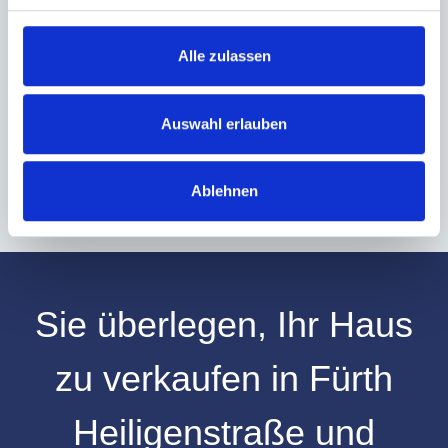
Ich habe die
Datenschutzerklärung
zur Kenntnis genommen. Ich stimme
zu, dass meine Angaben und Daten zur Beantwortung meiner Anfrage
elektronisch erhoben und gespeichert werden.
Alle zulassen
Hinweis: Sie können Ihre Einwilligung jederzeit für die Zukunft per E-Mail
an info@hegerich-immobilien.de widerrufen. *
Auswahl erlauben
* Pflichtfelder
Absenden
Ablehnen
Sie überlegen, Ihr
Haus
zu verkaufen
in
Fürth
Heiligenstraße
und