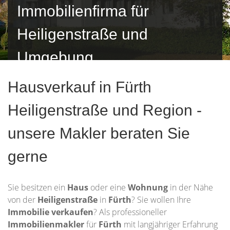
Immobilienfirma für
Heiligenstraße und
Umgebung
Hausverkauf in Fürth
Heiligenstraße und Region -
unsere Makler beraten Sie
gerne
Sie besitzen ein
Haus
oder eine
Wohnung
in der Nähe
von der
Heiligenstraße
in
Fürth
? Sie wollen Ihre
Immobilie
verkaufen
? Als professioneller
Immobilienmakler
für
Fürth
mit langjähriger Erfahrung