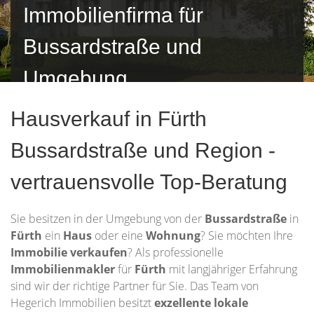
Immobilienfirma für
Bussardstraße und
Umgebung
Hausverkauf in Fürth
Bussardstraße und Region -
vertrauensvolle Top-Beratung
Sie besitzen in der Umgebung von der
Bussardstraße
in
Fürth
ein
Haus
oder eine
Wohnung
? Sie möchten Ihre
Immobilie
verkaufen
? Als professionelle
Immobilienmakler
für
Fürth
mit langjähriger Erfahrung
sind wir der richtige Partner für Sie. Das Team von
Hegerich Immobilien besitzt
exzellente lokale