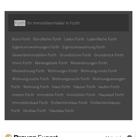
Fürth
Ihr Immobilienmakler in Fürth
Büro Fürth
Bürofläche Fürth
Laden Fürth
Ladenfläche Fürth
Eigentumswohnungen Fürth
Eigentumswohnung Fürth
Gewerbeimmobilien Fürth
Grundstücke Fürth
Grundstück Fürth
Immo Fürth
Mietangebote Fürth
Mietwohnungen Fürth
Mietwohnung Fürth
Wohnungen Fürth
Wohnung miete Fürth
Wohnung suche Fürth
Wohnungssuche Fürth
Wohnungsanzeigen
Fürth
Wohnung Fürth
Haus Fürth
Häuser Fürth
kaufen Fürth
mieten Fürth
Immobilie Fürth
Immobilien Fürth
Hauskauf Fürth
Immobilienkauf Fürth
Einfamilienhaus Fürth
Einfamilienhäuser
Fürth
Neubau Fürth
Hausbau Fürth