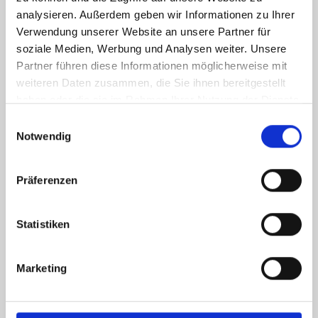
analysieren. Außerdem geben wir Informationen zu Ihrer
Verwendung unserer Website an unsere Partner für
soziale Medien, Werbung und Analysen weiter. Unsere
Partner führen diese Informationen möglicherweise mit
weiteren Daten zusammen, die Sie ihnen bereitgestellt
haben oder die sie im Rahmen Ihrer Nutzung der Dienste
gesammelt haben.
Einwilligungsauswahl
Notwendig
Präferenzen
Statistiken
Ich habe die
Datenschutzerklärung
zur Kenntnis genommen. Ich stimme
zu, dass meine Angaben und Daten zur Beantwortung meiner Anfrage
elektronisch erhoben und gespeichert werden.
Marketing
Hinweis: Sie können Ihre Einwilligung jederzeit für die Zukunft per E-Mail
an info@hegerich-immobilien.de widerrufen. *