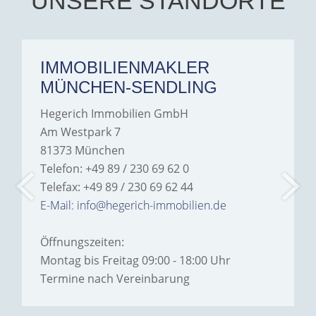
UNSERE STANDORTE
anyone looking for a home.
IMMOBILIENMAKLER
MÜNCHEN-SENDLING
Hegerich Immobilien GmbH
Am Westpark 7
81373 München
Telefon: +49 89 / 230 69 62 0
Telefax: +49 89 / 230 69 62 44
E-Mail: info@hegerich-immobilien.de
Öffnungszeiten:
Montag bis Freitag 09:00 - 18:00 Uhr
Termine nach Vereinbarung