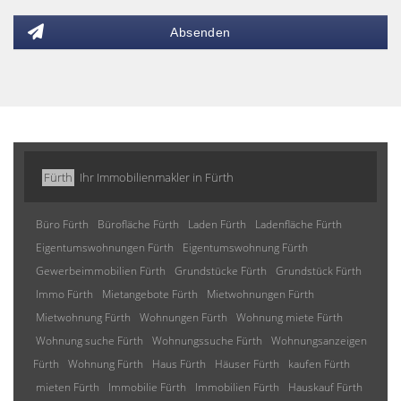
Absenden
Fürth
Ihr Immobilienmakler in Fürth
Büro Fürth
Bürofläche Fürth
Laden Fürth
Ladenfläche Fürth
Eigentumswohnungen Fürth
Eigentumswohnung Fürth
Gewerbeimmobilien Fürth
Grundstücke Fürth
Grundstück Fürth
Immo Fürth
Mietangebote Fürth
Mietwohnungen Fürth
Mietwohnung Fürth
Wohnungen Fürth
Wohnung miete Fürth
Wohnung suche Fürth
Wohnungssuche Fürth
Wohnungsanzeigen
Fürth
Wohnung Fürth
Haus Fürth
Häuser Fürth
kaufen Fürth
mieten Fürth
Immobilie Fürth
Immobilien Fürth
Hauskauf Fürth