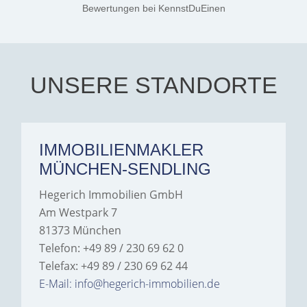
Jamrowâ€”she was
Bewertungen
bei KennstDuEinen
exceptionally professional,
transparent, and clear in
every communication.
Iâ€™m deeply grateful for
their support and wouldn't
hesitate to recommend
Hegerich Immobilien to
UNSERE STANDORTE
anyone looking for a home.
IMMOBILIENMAKLER
MÜNCHEN-SENDLING
Hegerich Immobilien GmbH
Am Westpark 7
81373 München
Telefon: +49 89 / 230 69 62 0
Telefax: +49 89 / 230 69 62 44
E-Mail: info@hegerich-immobilien.de