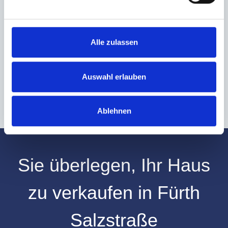
Ich habe die
Datenschutzerklärung
zur Kenntnis genommen. Ich stimme
zu, dass meine Angaben und Daten zur Beantwortung meiner Anfrage
elektronisch erhoben und gespeichert werden.
Hinweis: Sie können Ihre Einwilligung jederzeit für die Zukunft per E-Mail
Alle zulassen
an info@hegerich-immobilien.de widerrufen. *
* Pflichtfelder
Auswahl erlauben
Absenden
Ablehnen
Sie überlegen, Ihr
Haus
zu verkaufen
in
Fürth
Salzstraße