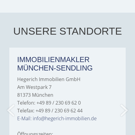
exceptionally professional,
transparent, and clear in
every communication.
Iâ€™m deeply grateful for
their support and wouldn't
hesitate to recommend
Hegerich Immobilien to
UNSERE STANDORTE
anyone looking for a home.
IMMOBILIENMAKLER
MÜNCHEN-SENDLING
Hegerich Immobilien GmbH
Am Westpark 7
81373 München
Telefon: +49 89 / 230 69 62 0
Telefax: +49 89 / 230 69 62 44
E-Mail: info@hegerich-immobilien.de
Öffnungszeiten: