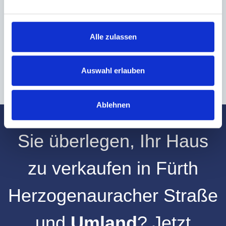
Hinweis: Sie können Ihre Einwilligung jederzeit für die Zukunft per E-Mail
an info@hegerich-immobilien.de widerrufen. *
Alle zulassen
* Pflichtfelder
Absenden
Auswahl erlauben
Ablehnen
Sie überlegen, Ihr
Haus
zu verkaufen
in
Fürth
Herzogenauracher Straße
und
Umland
? Jetzt