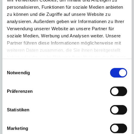
personalisieren, Funktionen für soziale Medien anbieten
zu können und die Zugriffe auf unsere Website zu
analysieren. Außerdem geben wir Informationen zu Ihrer
Verwendung unserer Website an unsere Partner für
soziale Medien, Werbung und Analysen weiter. Unsere
Partner führen diese Informationen möglicherweise mit
weiteren Daten zusammen, die Sie ihnen bereitgestellt
haben oder die sie im Rahmen Ihrer Nutzung der Dienste
gesammelt haben.
Einwilligungsauswahl
Notwendig
Präferenzen
Statistiken
Ich habe die
Datenschutzerklärung
zur Kenntnis genommen. Ich stimme
Marketing
zu, dass meine Angaben und Daten zur Beantwortung meiner Anfrage
elektronisch erhoben und gespeichert werden.