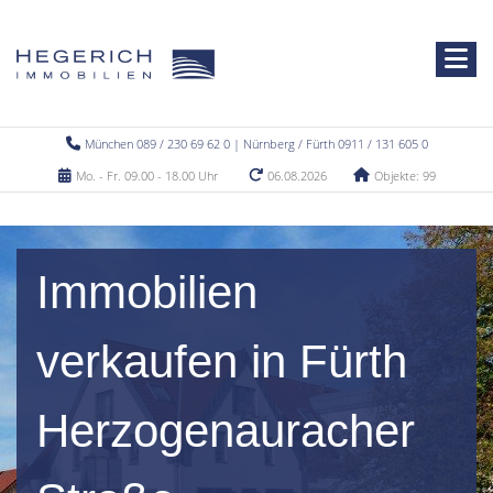
München 089 / 230 69 62 0 | Nürnberg / Fürth 0911 / 131 605 0
Mo. - Fr. 09.00 - 18.00 Uhr
06.08.2026
Objekte: 99
Immobilien
verkaufen in Fürth
Herzogenauracher