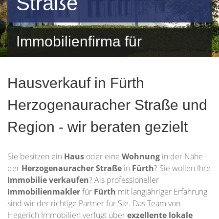
Straße
Immobilienfirma für
Herzogenauracher Straße
Hausverkauf in Fürth
und Umgebung
Herzogenauracher Straße und
Region - wir beraten gezielt
Sie besitzen ein
Haus
oder eine
Wohnung
in der Nähe
der
Herzogenauracher Straße
in
Fürth
? Sie wollen Ihre
Immobilie
verkaufen
? Als professioneller
Immobilienmakler
für
Fürth
mit langjähriger Erfahrung
sind wir der richtige Partner für Sie. Das Team von
Hegerich Immobilien verfügt über
exzellente lokale