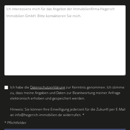
Ich habe die
Datenschutzerklärung
zur Kenntnis genommen. Ich stimme
zu, dass meine Angaben und Daten zur Beantwortung meiner Anfrage
elektronisch erhoben und gespeichert werden.
Hinweis: Sie können Ihre Einwilligung jederzeit für die Zukunft per E-Mail
an info@hegerich-immobilien.de widerrufen. *
* Pflichtfelder