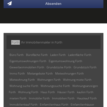
Absenden
Fürth
Ihr Immobilienmakler in Fürth
Büro Fürth
Bürofläche Fürth
Laden Fürth
Ladenfläche Fürth
Eigentumswohnungen Fürth
Eigentumswohnung Fürth
Gewerbeimmobilien Fürth
Grundstücke Fürth
Grundstück Fürth
Immo Fürth
Mietangebote Fürth
Mietwohnungen Fürth
Mietwohnung Fürth
Wohnungen Fürth
Wohnung miete Fürth
Wohnung suche Fürth
Wohnungssuche Fürth
Wohnungsanzeigen
Fürth
Wohnung Fürth
Haus Fürth
Häuser Fürth
kaufen Fürth
mieten Fürth
Immobilie Fürth
Immobilien Fürth
Hauskauf Fürth
Immobilienkauf Fürth
Einfamilienhaus Fürth
Einfamilienhäuser