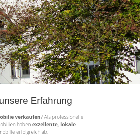
unsere Erfahrung
obilie
verkaufen
? Als professionelle
mmobilien haben
exzellente, lokale
mobilie erfolgreich ab.