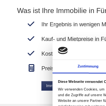
Was ist Ihre Immobilie in F
Ihr Ergebnis in wenigen M
Kauf- und Mietpreise in 
Kostenlos und unverbindli
Zustimmung
Preise in Fürth Staudeng
Diese Webseite verwendet 
Immobilie jetzt bewerten
Wir verwenden Cookies, um I
und die Zugriffe auf unsere 
Website an unsere Partner fü