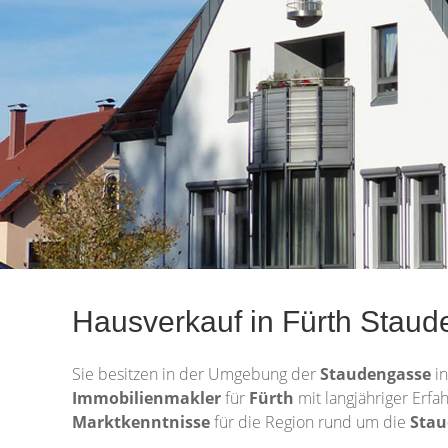
Hausverkauf in Fürth Staud
Sie besitzen in der Umgebung der
Staudengasse
i
Immobilienmakler
für
Fürth
mit langjähriger Erfa
Marktkenntnisse
für die Region rund um die
Sta