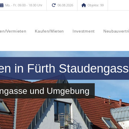
Mo. - Fr. 09.00 - 18.00 Uhr
06.08.2026
Objekte: 99
en/Vermieten
Kaufen/Mieten
Investment
Neubauvertr
en in Fürth Staudengas
dengasse und Umgebung