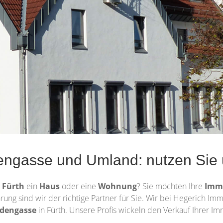
engasse und Umland: nutzen Sie 
n
Fürth
ein
Haus
oder eine
Wohnung
? Sie möchten Ihre
Imm
hrung sind wir der richtige Partner für Sie. Wir bei Hegerich I
udengasse
in Fürth. Unsere Profis wickeln den Verkauf Ihrer Im