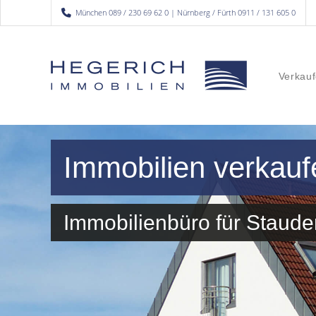
München 089 / 230 69 62 0 | Nürnberg / Fürth 0911 / 131 605 0
Verkauf
Immobilien verkauf
Immobilienbüro für Stau