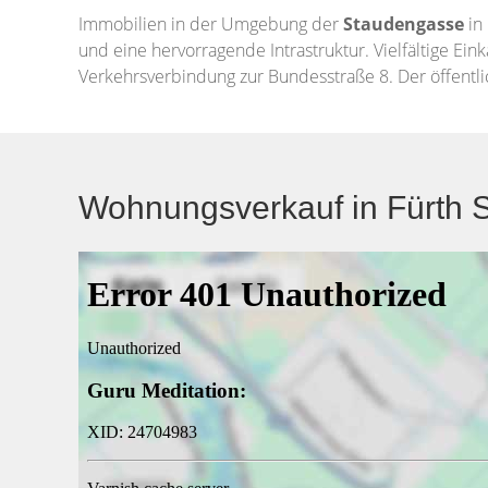
Immobilien in der Umgebung der
Staudengasse
in
und eine hervorragende Intrastruktur. Vielfältige Eink
Verkehrsverbindung zur Bundesstraße 8. Der öffent
Wohnungsverkauf in Fürth S