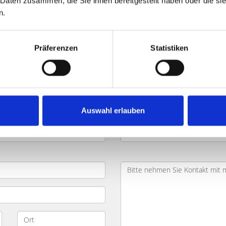
 Daten zusammen, die Sie ihnen bereitgestellt haben oder die s
n.
h Staudengasse und Umgebung: Kä
Präferenzen
Statistiken
ilie
in
Fürth Staudengasse
und
Umland
? Sie möchten schn
n Sie die wichtigsten Daten zu Ihrem Objekt in das nachfolge
glich und besprechen gern mit Ihnen Ihr Projekt.
Auswahl erlauben