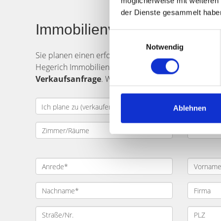
möglicherweise mit weiteren
der Dienste gesammelt habe
Immobilienverkauf in Fürt
Einwilligungsauswahl
Notwendig
Sie planen einen erfolgreichen
Verkauf
Ihrer
Immob
Hegerich Immobilien unterstützt Sie umfassend. Gebe
Verkaufsanfrage
. Wir kontaktieren Sie schnellstmö
Ablehnen