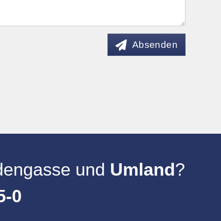
Absenden
udengasse
und
Umland
?
5-0