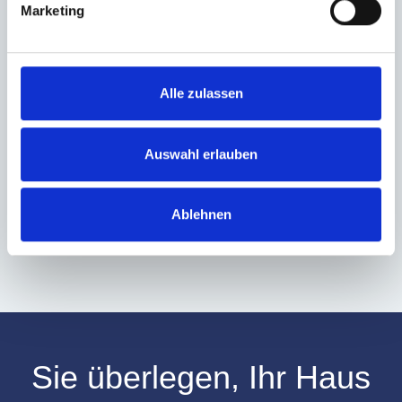
Marketing
Ich habe die
Datenschutzerklärung
zur Kenntnis genommen. Ich stimme
Alle zulassen
zu, dass meine Angaben und Daten zur Beantwortung meiner Anfrage
elektronisch erhoben und gespeichert werden.
Auswahl erlauben
Hinweis: Sie können Ihre Einwilligung jederzeit für die Zukunft per E-Mail
an info@hegerich-immobilien.de widerrufen. *
* Pflichtfelder
Ablehnen
Absenden
Sie überlegen, Ihr
Haus