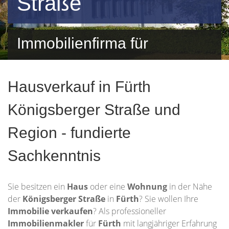
Straße
Immobilienfirma für
Königsberger Straße und
Hausverkauf in Fürth
Umgebung
Königsberger Straße und
Region - fundierte
Sachkenntnis
Sie besitzen ein
Haus
oder eine
Wohnung
in der Nähe
der
Königsberger Straße
in
Fürth
? Sie wollen Ihre
Immobilie
verkaufen
? Als professioneller
Immobilienmakler
für
Fürth
mit langjähriger Erfahrung