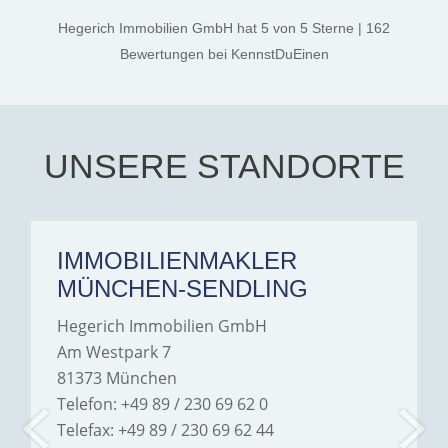
kind. A special note of
thanks, and a huge part of
Hegerich Immobilien GmbH
hat
5
von
5
Sterne
|
162
the credit goes to Amelie
Jamrowâ€”she was
Bewertungen
bei KennstDuEinen
exceptionally professional,
transparent, and clear in
every communication.
Iâ€™m deeply grateful for
their support and wouldn't
hesitate to recommend
Hegerich Immobilien to
UNSERE STANDORTE
anyone looking for a home.
IMMOBILIENMAKLER
MÜNCHEN-SENDLING
Hegerich Immobilien GmbH
Am Westpark 7
81373 München
Telefon: +49 89 / 230 69 62 0
Telefax: +49 89 / 230 69 62 44