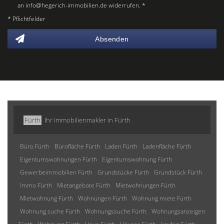
an info@hegerich-immobilien.de widerrufen. *
* Pflichtfelder
Absenden
Fürth
Ihr Immobilienmakler in Fürth
Büro Fürth
Bürofläche Fürth
Laden Fürth
Ladenfläche Fürth
Eigentumswohnungen Fürth
Eigentumswohnung Fürth
Gewerbeimmobilien Fürth
Grundstücke Fürth
Grundstück Fürth
Immo Fürth
Mietangebote Fürth
Mietwohnungen Fürth
Mietwohnung Fürth
Wohnungen Fürth
Wohnung miete Fürth
Wohnung suche Fürth
Wohnungssuche Fürth
Wohnungsanzeigen