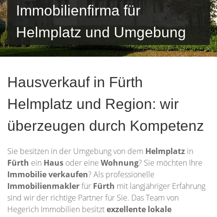
Immobilienfirma für
Helmplatz und Umgebung
Hausverkauf in Fürth
Helmplatz und Region: wir
überzeugen durch Kompetenz
Sie besitzen in der Umgebung von dem
Helmplatz
in
Fürth
ein
Haus
oder eine
Wohnung
? Sie möchten Ihre
Immobilie
verkaufen
? Als professionelle
Immobilienmakler
für
Fürth
mit langjähriger Erfahrung
sind wir der richtige Partner für Sie. Das Team von
Hegerich Immobilien besitzt
exzellente lokale