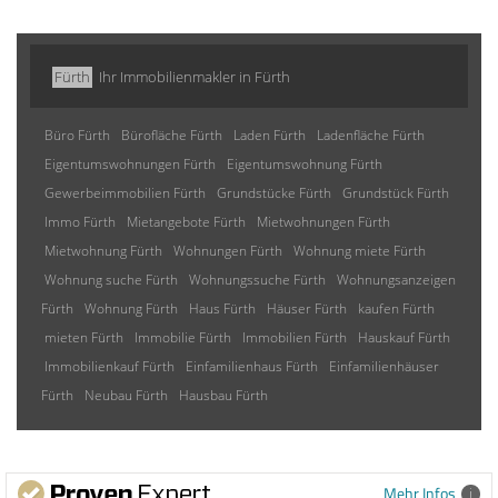
Fürth
Ihr Immobilienmakler in Fürth
Büro Fürth
Bürofläche Fürth
Laden Fürth
Ladenfläche Fürth
Eigentumswohnungen Fürth
Eigentumswohnung Fürth
Gewerbeimmobilien Fürth
Grundstücke Fürth
Grundstück Fürth
Immo Fürth
Mietangebote Fürth
Mietwohnungen Fürth
Mietwohnung Fürth
Wohnungen Fürth
Wohnung miete Fürth
Wohnung suche Fürth
Wohnungssuche Fürth
Wohnungsanzeigen
Fürth
Wohnung Fürth
Haus Fürth
Häuser Fürth
kaufen Fürth
mieten Fürth
Immobilie Fürth
Immobilien Fürth
Hauskauf Fürth
Immobilienkauf Fürth
Einfamilienhaus Fürth
Einfamilienhäuser
Fürth
Neubau Fürth
Hausbau Fürth
Mehr Infos