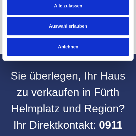
Hinweis: Sie können Ihre Einwilligung jederzeit für die Zukunft per E-Mail
Alle zulassen
an info@hegerich-immobilien.de widerrufen. *
* Pflichtfelder
Auswahl erlauben
Absenden
Ablehnen
Sie überlegen, Ihr
Haus
zu verkaufen
in
Fürth
Helmplatz
und
Region
?
Ihr Direktkontakt:
0911