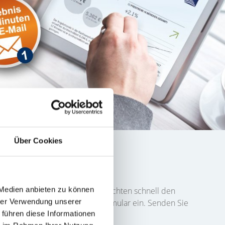
Über Cookies
ufer finden
 Medien anbieten zu können
der
Pillauer Straße
und Sie möchten schnell den
hrer Verwendung unserer
aten zu Ihrem Objekt in das Formular ein. Senden Sie
 führen diese Informationen