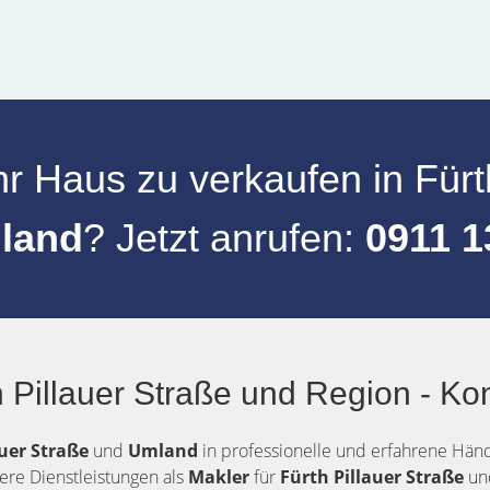
hr
Haus zu verkaufen
in
Fürt
land
? Jetzt anrufen:
0911 1
 Pillauer Straße und Region - Ko
auer Straße
und
Umland
in professionelle und erfahrene Hände
ere Dienstleistungen als
Makler
für
Fürth Pillauer Straße
u