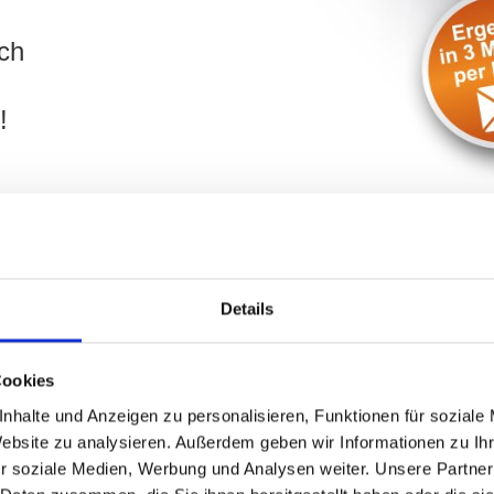
ch
!
Details
 Pillauer Straße und Umgebung: Kä
Cookies
nhalte und Anzeigen zu personalisieren, Funktionen für soziale
ilie
in
Fürth
? Ihr Objekt befindet sich in der Umgebung von 
Website zu analysieren. Außerdem geben wir Informationen zu I
bilien unterstützt Sie umfassend. Geben Sie die wichtigsten D
r soziale Medien, Werbung und Analysen weiter. Unsere Partner
Sie schnellstmöglich und besprechen gern mit Ihnen Ihr Projekt.