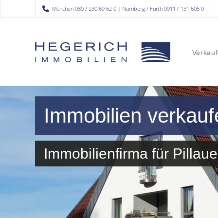
München 089 / 230 69 62 0 | Nürnberg / Fürth 0911 / 131 605 0
Verkauf
Immobilien verkaufe
Immobilienfirma für Pilla