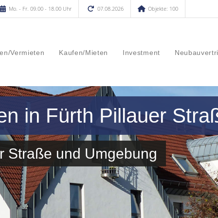
Mo. - Fr. 09.00 - 18.00 Uhr
07.08.2026
Objekte: 100
en/Vermieten
Kaufen/Mieten
Investment
Neubauvertr
n in Fürth Pillauer Stra
uer Straße und Umgebung