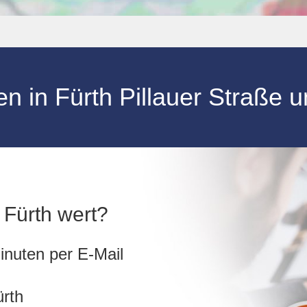
en
in
Fürth Pillauer Straße
u
n Fürth wert?
inuten per E-Mail
ürth