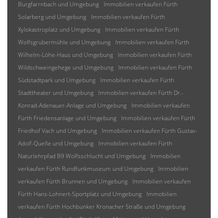
Burgfarrnbach und Umgebung
Immobilien verkaufen Fürth
Solarberg und Umgebung
Immobilien verkaufen Fürth
Xylokastroplatz und Umgebung
Immobilien verkaufen Fürth
Wolfsgrubermühle und Umgebung
Immobilien verkaufen Fürth
Wilhelm-Löhe-Haus und Umgebung
Immobilien verkaufen Fürth
Wildschweingehege und Umgebung
Immobilien verkaufen Fürth
Südstadtpark und Umgebung
Immobilien verkaufen Fürth
Stadttheater und Umgebung
Immobilien verkaufen Fürth Dr.-
Konrad-Adenauer-Anlage und Umgebung
Immobilien verkaufen
Fürth Friedensanlage und Umgebung
Immobilien verkaufen Fürth
Friedhof Vach und Umgebung
Immobilien verkaufen Fürth Gustav-
Adolf-Quelle und Umgebung
Immobilien verkaufen Fürth
Naturlehrpfad B9 Wolfsschlucht und Umgebung
Immobilien
verkaufen Fürth Rundfunkmuseum und Umgebung
Immobilien
verkaufen Fürth Brunnen und Umgebung
Immobilien verkaufen
Fürth Hans-Lohnert-Sportplatz und Umgebung
Immobilien
verkaufen Fürth Hochbunker Kronacher Straße und Umgebung