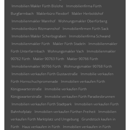
Immobilien Makler Fürth Bislohe
Immobilienfirma Fürth
Burgfarrnbach
Maklerbüro Flexdorf
Makler Herboldshof
Immobilienmakler Mannhof
Wohnungsmakler Oberfürberg
Immobilienbüro Ritzmannshof
Immobilienfirmen Fürth Sack
Immobilien Makler Scherbsgraben
Immobilienfirma Schwand
Immobilienmakler Fürth
Makler Fürth Stadeln
Immobilienmakler
Fürth Unterfarrnbach
Wohnungsmakler Vach
Immobilienmakler
90762 Fürth
Makler 90763 Fürth
Makler 90766 Fürth
Immobilienmakler 90766 Fürth
Wohnungsmakler 90768 Fürth
Immobilien verkaufen Fürth Gustavstraße
Immobilie verkaufen
Fürth Hornschuchpromenade
Immobilien verkaufen Fürth
Königswarterstraße
Immobilie verkaufen Fürth
Königswarterstraße
Immobilie verkaufen Fürth Paradiesbrunnen
Immobilien verkaufen Fürth Stadtpark
Immobilien verkaufen Fürth
Bahnhofplatz
Immobilien verkaufen Fürther-Freiheit
Immobilien
verkaufen Fürth Marktplatz und Umgebung
Grundstück kaufen in
Fürth
Haus verkaufen in Fürth
Immobilien verkaufen in Fürth