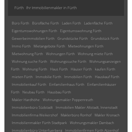
Fürth
Ihr Immobilienmakler in Fürth
Büro Fürth
Bürofläche Fürth
Laden Fürth
Ladenfläche Fürth
Eigentumswohnungen Fürth
Eigentumswohnung Fürth
Gewerbeimmobilien Fürth
Grundstücke Fürth
Grundstück Fürth
Immo Fürth
Mietangebote Fürth
Mietwohnungen Fürth
Mietwohnung Fürth
Wohnungen Fürth
Wohnung miete Fürth
Wohnung suche Fürth
Wohnungssuche Fürth
Wohnungsanzeigen
Fürth
Wohnung Fürth
Haus Fürth
Häuser Fürth
kaufen Fürth
mieten Fürth
Immobilie Fürth
Immobilien Fürth
Hauskauf Fürth
Immobilienkauf Fürth
Einfamilienhaus Fürth
Einfamilienhäuser
Fürth
Neubau Fürth
Hausbau Fürth
Makler Hardhöhe
Wohnungsmakler Poppenreuth
Immobilienbüro Südstadt
Immobilien Makler Altstadt, Innenstadt
Immobilienfirma Weikershof
Maklerbüro Ronhof
Makler Kronach
Immobilienmakler Fürth Stadtpark
Wohnungsmakler Dambach
Immobilienbüro Unterfuerberg
Immobilienfirmen Fürth Atzenhof