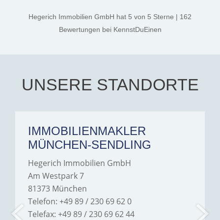
everything. Amelie is
kind. A special note of
amazing at what she does
thanks, and a huge part of
Hegerich Immobilien GmbH
hat
5
von
5
Sterne
|
162
very confident, smart and
the credit goes to Amelie
kind. Best of luck to her in
Jamrowâ€”she was
Bewertungen
bei KennstDuEinen
all her endeavors. Thank
exceptionally professional,
you. Aalia jeelani.
transparent, and clear in
every communication.
Iâ€™m deeply grateful for
their support and wouldn't
hesitate to recommend
Hegerich Immobilien to
UNSERE STANDORTE
anyone looking for a home.
IMMOBILIENMAKLER
MÜNCHEN-SENDLING
Hegerich Immobilien GmbH
Am Westpark 7
81373 München
Telefon: +49 89 / 230 69 62 0
Telefax: +49 89 / 230 69 62 44