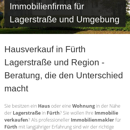
Immobilienfirma für
Lagerstraße und Umgebung
Hausverkauf in Fürth
Lagerstraße und Region -
Beratung, die den Unterschied
macht
Sie besitzen ein
Haus
oder eine
Wohnung
in der Nähe
der
Lagerstraße
in
Fürth
? Sie wollen Ihre
Immobilie
verkaufen
? Als professioneller
Immobilienmakler
für
Fürth
mit langjähriger Erfahrung sind wir der richtige