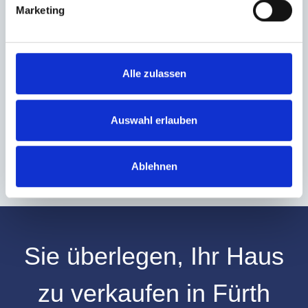
Marketing
Ich habe die
Datenschutzerklärung
zur Kenntnis genommen. Ich stimme
zu, dass meine Angaben und Daten zur Beantwortung meiner Anfrage
elektronisch erhoben und gespeichert werden.
Alle zulassen
Hinweis: Sie können Ihre Einwilligung jederzeit für die Zukunft per E-Mail
an info@hegerich-immobilien.de widerrufen. *
Auswahl erlauben
* Pflichtfelder
Absenden
Ablehnen
Sie überlegen, Ihr
Haus
zu verkaufen
in
Fürth