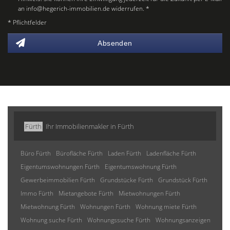
an info@hegerich-immobilien.de widerrufen. *
* Pflichtfelder
Absenden
Fürth
Ihr Immobilienmakler in Fürth
Büro Fürth
Bürofläche Fürth
Laden Fürth
Ladenfläche Fürth
Eigentumswohnungen Fürth
Eigentumswohnung Fürth
Gewerbeimmobilien Fürth
Grundstücke Fürth
Grundstück Fürth
Immo Fürth
Mietangebote Fürth
Mietwohnungen Fürth
Mietwohnung Fürth
Wohnungen Fürth
Wohnung miete Fürth
Wohnung suche Fürth
Wohnungssuche Fürth
Wohnungsanzeigen