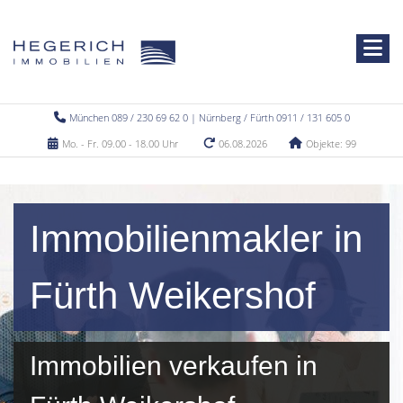
München 089 / 230 69 62 0 | Nürnberg / Fürth 0911 / 131 605 0
Mo. - Fr. 09.00 - 18.00 Uhr
06.08.2026
Objekte: 99
Immobilienmakler in
Fürth Weikershof
Immobilien verkaufen in