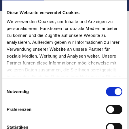
Diese Webseite verwendet Cookies
Wir verwenden Cookies, um Inhalte und Anzeigen zu
personalisieren, Funktionen für soziale Medien anbieten
zu können und die Zugriffe auf unsere Website zu
analysieren. Außerdem geben wir Informationen zu Ihrer
Verwendung unserer Website an unsere Partner für
soziale Medien, Werbung und Analysen weiter. Unsere
Partner führen diese Informationen möglicherweise mit
weiteren Daten zusammen, die Sie ihnen bereitgestellt
haben oder die sie im Rahmen Ihrer Nutzung der Dienste
gesammelt haben.
Einwilligungsauswahl
Notwendig
Top-Service von qualifizierten Maklern
Präferenzen
in Fürth Weikershof
Statistiken