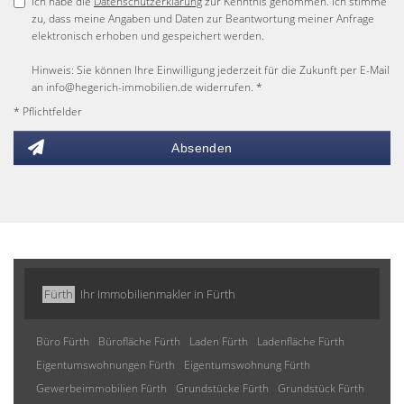
Ich habe die
Datenschutzerklärung
zur Kenntnis genommen. Ich stimme
zu, dass meine Angaben und Daten zur Beantwortung meiner Anfrage
elektronisch erhoben und gespeichert werden.
Hinweis: Sie können Ihre Einwilligung jederzeit für die Zukunft per E-Mail
an info@hegerich-immobilien.de widerrufen. *
* Pflichtfelder
Absenden
Fürth
Ihr Immobilienmakler in Fürth
Büro Fürth
Bürofläche Fürth
Laden Fürth
Ladenfläche Fürth
Eigentumswohnungen Fürth
Eigentumswohnung Fürth
Gewerbeimmobilien Fürth
Grundstücke Fürth
Grundstück Fürth