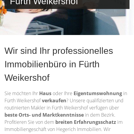
Fürth Weikershof
Wir sind Ihr professionelles
Immobilienbüro in Fürth
Weikershof
Sie möchten Ihr
Haus
oder Ihre
Eigentumswohnung
in
Fürth Weikershof
verkaufen
? Unsere qualifizierten und
routinierten Makler in Fürth Weikershof verfügen über
beste Orts- und Marktkenntnisse
in dem Bezirk.
Profitieren Sie von dem
breiten Erfahrungsschatz
im
Immobiliengeschäft von Hegerich Immobilien. Wir